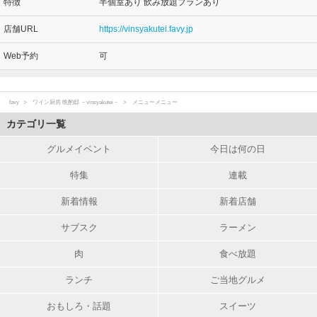
特徴
半個室あり 飲み放題プランあり
店舗URL
https://vinsyakutei.favy.jp
Web予約
可
favy
ワイン厨房 晩酌邸 －vinsyakutei－
メニューメニュー
カテゴリ一覧
グルメイベント
今日は何の日
特集
連載
新着情報
新着店舗
サブスク
ラーメン
肉
食べ放題
ランチ
ご当地グルメ
おもしろ・話題
スイーツ