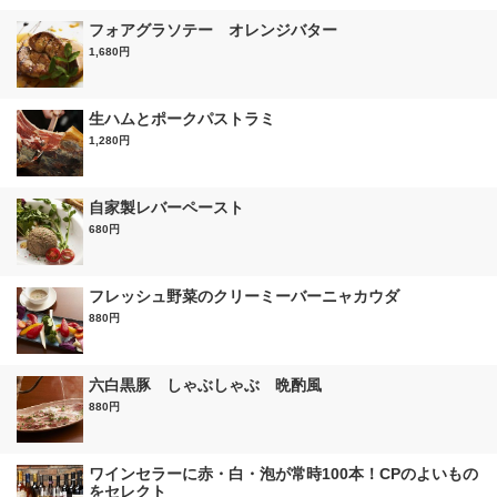
フォアグラソテー オレンジバター
1,680円
生ハムとポークパストラミ
1,280円
自家製レバーペースト
680円
フレッシュ野菜のクリーミーバーニャカウダ
880円
六白黒豚 しゃぶしゃぶ 晩酌風
880円
ワインセラーに赤・白・泡が常時100本！CPのよいもの
をセレクト