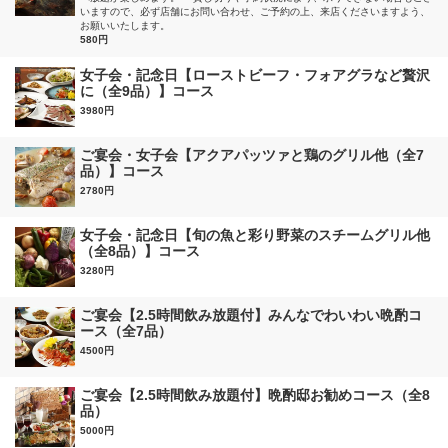
いますので、必ず店舗にお問い合わせ、ご予約の上、来店くださいますよう、
お願いいたします。
580円
女子会・記念日【ローストビーフ・フォアグラなど贅沢
に（全9品）】コース
3980円
ご宴会・女子会【アクアパッツァと鶏のグリル他（全7
品）】コース
2780円
女子会・記念日【旬の魚と彩り野菜のスチームグリル他
（全8品）】コース
3280円
ご宴会【2.5時間飲み放題付】みんなでわいわい晩酌コ
ース（全7品）
4500円
ご宴会【2.5時間飲み放題付】晩酌邸お勧めコース（全8
品）
5000円