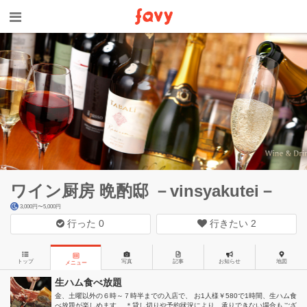
ワイン厨房 晩酌邸 －vinsyakutei－
3,000円〜5,000円
行った
0
行きたい
2
トップ
写真
記事
お知らせ
地図
メニュー
生ハム食べ放題
金、土曜以外の６時～７時半までの入店で、 お1人様￥580で1時間、生ハム食
べ放題が楽しめます。 ＊貸し切りや予約状況により、承りできない場合もござ