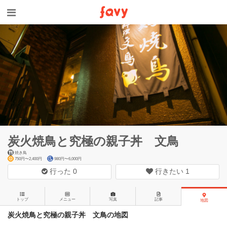
炭火焼鳥と究極の親子丼 文鳥
焼き鳥
750円〜2,400円
980円〜6,000円
行った
0
行きたい
1
トップ
メニュー
写真
記事
地図
炭火焼鳥と究極の親子丼 文鳥の地図