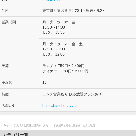
住所
東京都江東区亀戸2-23-10 鳥居ビル2F
営業時間
月・火・水・木・金
11:30〜14:00
Ｌ.Ｏ. 13:30
月・火・水・木・金・土
17:30〜23:00
Ｌ.Ｏ. 22:00
予算
ランチ：
750円〜2,400円
ディナー：
980円〜6,000円
座席数
12
特徴
ランチ営業あり 飲み放題プランあり
店舗URL
https://buncho.favy.jp
favy
炭火焼鳥と究極の親子丼 文鳥
炭火焼鳥と究極の親子丼 文鳥の地図
カテゴリ一覧