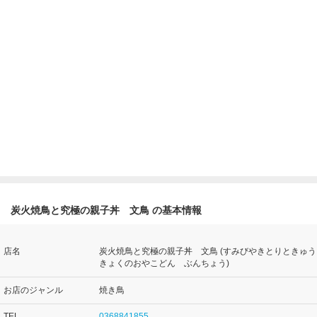
炭火焼鳥と究極の親子丼 文鳥 の基本情報
店名
炭火焼鳥と究極の親子丼 文鳥 (すみびやきとりときゅう
きょくのおやこどん ぶんちょう)
お店のジャンル
焼き鳥
TEL
0368841855