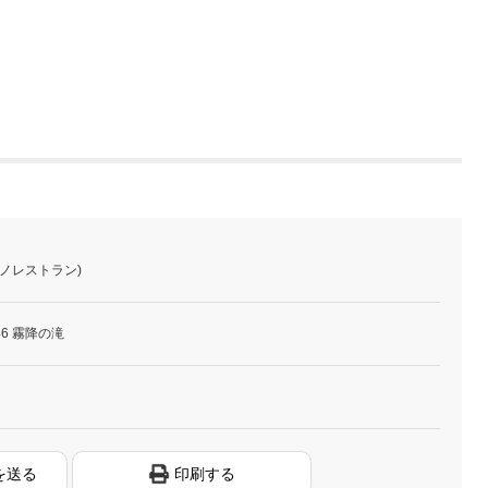
マノレストラン)
6 霧降の滝
を送る
印刷する