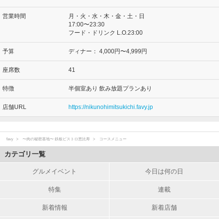
営業時間
月・火・水・木・金・土・日
17:00〜23:30
フード・ドリンク L.O.23:00
予算
ディナー：
4,000円〜4,999円
座席数
41
特徴
半個室あり 飲み放題プランあり
店舗URL
https://nikunohimitsukichi.favy.jp
favy
〜肉の秘密基地〜 鉄板ビストロ恵比寿
コースメニュー
カテゴリ一覧
グルメイベント
今日は何の日
特集
連載
新着情報
新着店舗