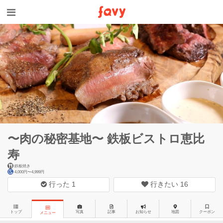
〜肉の秘密基地〜 鉄板ビストロ恵比
寿
鉄板焼き
4,000円〜4,999円
行った
1
行きたい
16
トップ
写真
記事
お知らせ
地図
クーポン
メニュー