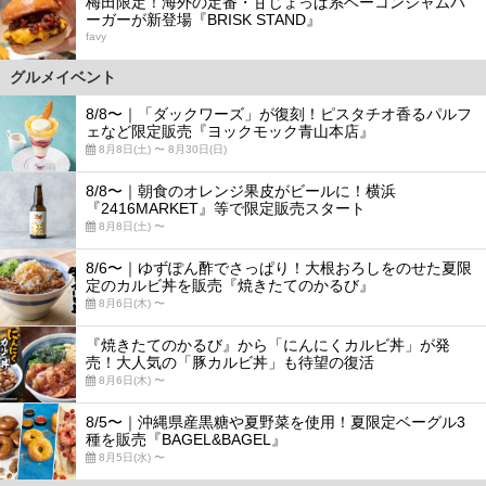
梅田限定！海外の定番・甘じょっぱ系ベーコンジャムバ
ーガーが新登場『BRISK STAND』
favy
グルメイベント
8/8〜｜「ダックワーズ」が復刻！ピスタチオ香るパルフ
ェなど限定販売『ヨックモック青山本店』
8月8日(土) 〜 8月30日(日)
8/8〜｜朝食のオレンジ果皮がビールに！横浜
『2416MARKET』等で限定販売スタート
8月8日(土) 〜
8/6〜｜ゆずぽん酢でさっぱり！大根おろしをのせた夏限
定のカルビ丼を販売『焼きたてのかるび』
8月6日(木) 〜
『焼きたてのかるび』から「にんにくカルビ丼」が発
売！大人気の「豚カルビ丼」も待望の復活
8月6日(木) 〜
8/5〜｜沖縄県産黒糖や夏野菜を使用！夏限定ベーグル3
種を販売『BAGEL&BAGEL』
8月5日(水) 〜