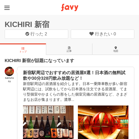
KICHIRI 新宿
行った
2
行きたい
0
記事
地図
トップ
KICHIRI 新宿が話題になっています
新宿駅周辺でおすすめの居酒屋8選！日本酒の無料試
飲や30分328円飲み放題など！
saruru
ru
新宿駅周辺の居酒屋を紹介します。日本一乗降車数が多い新宿
駅周辺には、試飲をしてから日本酒を注文できる居酒屋、てま
り型個室やかまくらの形をした個室完備の居酒屋など、さまざ
まなお店が集まります。濃厚...