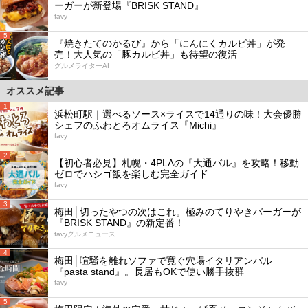
ーガーが新登場『BRISK STAND』
favy
5
『焼きたてのかるび』から「にんにくカルビ丼」が発
売！大人気の「豚カルビ丼」も待望の復活
グルメライターAI
オススメ記事
1
浜松町駅｜選べるソース×ライスで14通りの味！大会優勝
シェフのふわとろオムライス『Michi』
favy
2
【初心者必見】札幌・4PLAの『大通バル』を攻略！移動
ゼロでハシゴ飯を楽しむ完全ガイド
favy
3
梅田│切ったやつの次はこれ。極みのてりやきバーガーが
『BRISK STAND』の新定番！
favyグルメニュース
4
梅田│喧騒を離れソファで寛ぐ穴場イタリアンバル
『pasta stand』。長居もOKで使い勝手抜群
favy
5