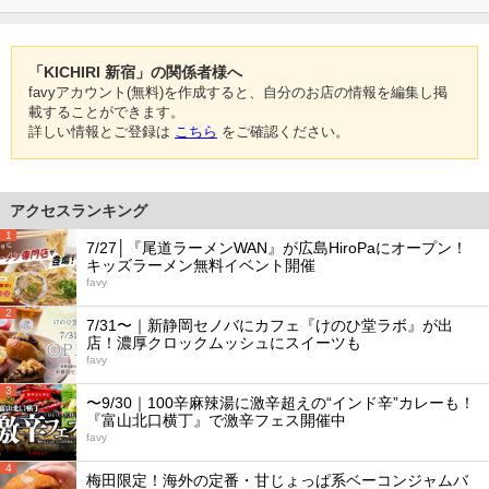
「KICHIRI 新宿」の関係者様へ
favyアカウント(無料)を作成すると、自分のお店の情報を編集し掲
載することができます。
詳しい情報とご登録は
こちら
をご確認ください。
アクセスランキング
1
7/27│『尾道ラーメンWAN』が広島HiroPaにオープン！
キッズラーメン無料イベント開催
favy
2
7/31〜｜新静岡セノバにカフェ『けのひ堂ラボ』が出
店！濃厚クロックムッシュにスイーツも
favy
3
〜9/30｜100辛麻辣湯に激辛超えの“インド辛”カレーも！
『富山北口横丁』で激辛フェス開催中
favy
4
梅田限定！海外の定番・甘じょっぱ系ベーコンジャムバ