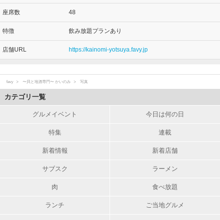
座席数
48
特徴
飲み放題プランあり
店舗URL
https://kainomi-yotsuya.favy.jp
favy
〜貝と地酒専門〜 かいのみ
写真
カテゴリ一覧
グルメイベント
今日は何の日
特集
連載
新着情報
新着店舗
サブスク
ラーメン
肉
食べ放題
ランチ
ご当地グルメ