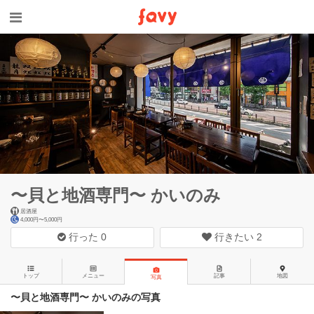
〜貝と地酒専門〜 かいのみ
居酒屋
4,000円〜5,000円
行った
0
行きたい
2
トップ
メニュー
記事
地図
写真
〜貝と地酒専門〜 かいのみの写真