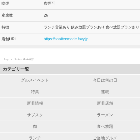
喫煙
喫煙可
座席数
26
特徴
ランチ営業あり 飲み放題プランあり 食べ放題プランあり
店舗URL
https://soalteemode.favy.jp
favy
Soaltee Mode 町田
カテゴリ一覧
グルメイベント
今日は何の日
特集
連載
新着情報
新着店舗
サブスク
ラーメン
肉
食べ放題
ランチ
ご当地グルメ