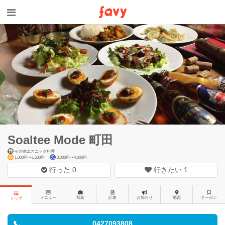
Soaltee Mode 町田
その他エスニック料理
1,000円〜1,500円
3,000円〜4,000円
行った
0
行きたい
1
メニュー
写真
記事
お知らせ
地図
クーポン
トップ
0427093808