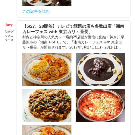
この記事を読む
【5/27、28開催】テレビで話題の店も多数出店「湘南
カレーフェス with 東京カリ～番長」
favyグ
ルメニ
都内と神奈川の人気カレー店約25店舗が湘南に集結！神奈川県
ュース
藤沢市の「湘南 T-SITE」で、「湘南カレーフェス with 東京カ
リ〜番長」が開催されます。2017年5月27日(土)・28日(日)...