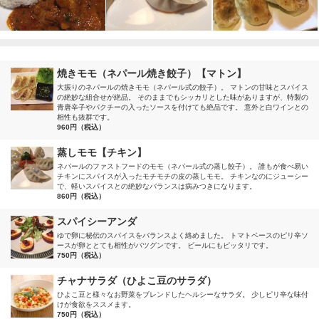
焼きモモ（ネパール焼き餃子）【マトン】
大振りのネパールの焼きモモ（ネパール式の餃子）。 マトンの甘味とスパイス
の絶妙な組合せが絶品。 そのままでもシッカリとした味がありますが、特製の
青唐辛子やパクチーの入ったソースを付けても絶品です。 意外と白ワインとの
相性も抜群です。
960円（税込）
蒸しモモ【チキン】
ネパールのファストフードのモモ（ネパール式の蒸し餃子）。 誰もが食べ易い
チキンにスパイスが入ったモチモチの皮の蒸しモモ。 チキンなのにジューシー
で、軽いスパイスとの絶妙なバランスは病みつきになります。
860円（税込）
スパイシーアンダ
ゆで卵に秘伝のスパイスをバランスよく絡めました。 トマトベースのピリ辛ソ
ースが卵ととても相性がバツグンです。 ビールにもピッタリです。
750円（税込）
チャナサラダ（ひよこ豆のサラダ）
ひよこ豆と様々なお野菜をブレンドしたヘルシーなサラダ。 少しピリ辛な味付
けが食欲をススメます。
750円（税込）