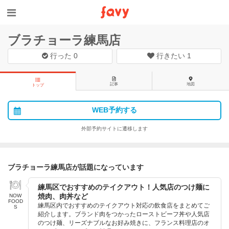
ブラチョーラ練馬店
行った
0
行きたい
1
記事
地図
トップ
WEB予約する
外部予約サイトに遷移します
ブラチョーラ練馬店が話題になっています
練馬区でおすすめのテイクアウト！人気店のつけ麺に
焼肉、肉丼など
NOW
FOOD
練馬区内でおすすめのテイクアウト対応の飲食店をまとめてご
S
紹介します。ブランド肉をつかったローストビーフ丼や人気店
のつけ麺、リーズナブルなお好み焼きに、フランス料理店のオ