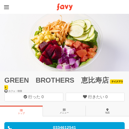
GREEN BROTHERS 恵比寿店
テイクアウ
ト
カフェ・喫茶
行った
0
行きたい
0
メニュー
地図
トップ
0334612541