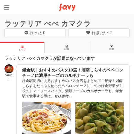
ラッテリア べべ カマクラ
行った
0
行きたい
2
記事
地図
トップ
ラッテリア べべ カマクラが話題になっています
鎌倉駅｜おすすめパスタ10選！湘南しらすのペペロン
チーノに濃厚チーズのカルボナーラも
saruru
ru
鎌倉駅周辺にあるおすすめのパスタ店をまとめてご紹介！湘南
しらすをたっぷり使ったペペロンチーノに、旬の鎌倉野菜が主
役のトマトソースパスタ、濃厚チーズのカルボナーラも。鎌倉
駅で食事する際は、ぜひ参考...