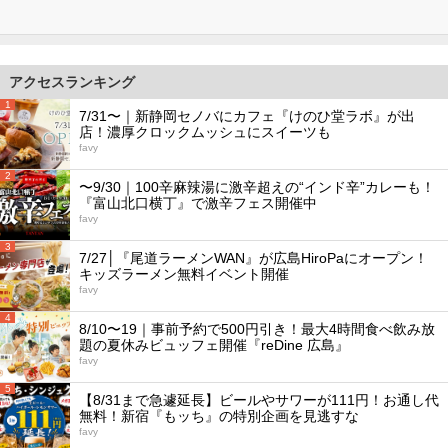
アクセスランキング
1
7/31〜｜新静岡セノバにカフェ『けのひ堂ラボ』が出
店！濃厚クロックムッシュにスイーツも
favy
2
〜9/30｜100辛麻辣湯に激辛超えの“インド辛”カレーも！
『富山北口横丁』で激辛フェス開催中
favy
3
7/27│『尾道ラーメンWAN』が広島HiroPaにオープン！
キッズラーメン無料イベント開催
favy
4
8/10〜19｜事前予約で500円引き！最大4時間食べ飲み放
題の夏休みビュッフェ開催『reDine 広島』
favy
5
【8/31まで急遽延長】ビールやサワーが111円！お通し代
無料！新宿『もッち』の特別企画を見逃すな
favy