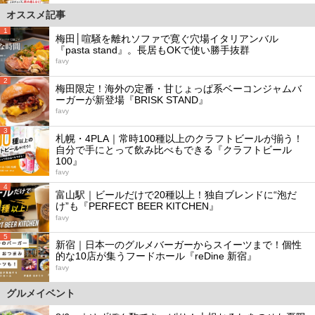
オススメ記事
1
梅田│喧騒を離れソファで寛ぐ穴場イタリアンバル
『pasta stand』。長居もOKで使い勝手抜群
favy
2
梅田限定！海外の定番・甘じょっぱ系ベーコンジャムバ
ーガーが新登場『BRISK STAND』
favy
3
札幌・4PLA｜常時100種以上のクラフトビールが揃う！
自分で手にとって飲み比べもできる『クラフトビール
100』
favy
4
富山駅｜ビールだけで20種以上！独自ブレンドに“泡だ
け”も『PERFECT BEER KITCHEN』
favy
5
新宿｜日本一のグルメバーガーからスイーツまで！個性
的な10店が集うフードホール『reDine 新宿』
favy
グルメイベント