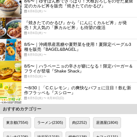
8/6〜｜ゆずぽん酢でさっぱり！大根おろしをのせた夏限
定のカルビ丼を販売『焼きたてのかるび』
8月6日(木) 〜
『焼きたてのかるび』から「にんにくカルビ丼」が発
売！大人気の「豚カルビ丼」も待望の復活
8月6日(木) 〜
8/5〜｜沖縄県産黒糖や夏野菜を使用！夏限定ベーグル3
種を販売『BAGEL&BAGEL』
8月5日(水) 〜
8/5〜｜ハラペーニョの辛さが癖になる！限定バーガー＆
フライが登場『Shake Shack』
8月5日(水) 〜
〜8/30｜「C.C.レモン」の爽快なパフェに注目！飲む新
作フラッペも『スシロー』
8月5日(水) 〜 8月30日(日)
おすすめカテゴリー
東京都(7554)
ラーメン(2305)
肉(2252)
居酒屋(1804)