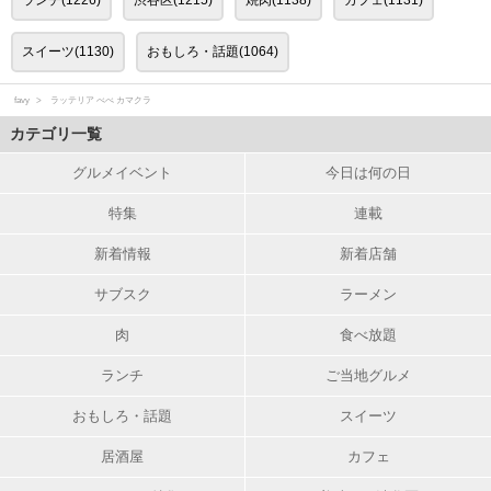
ランチ(1226)
渋谷区(1215)
焼肉(1138)
カフェ(1131)
スイーツ(1130)
おもしろ・話題(1064)
favy
ラッテリア べべ カマクラ
カテゴリ一覧
グルメイベント
今日は何の日
特集
連載
新着情報
新着店舗
サブスク
ラーメン
肉
食べ放題
ランチ
ご当地グルメ
おもしろ・話題
スイーツ
居酒屋
カフェ