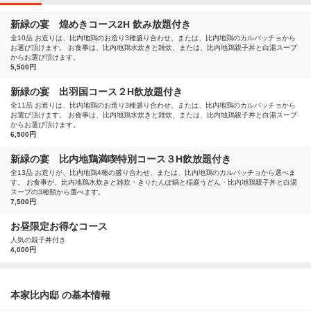
新緑の宴 煌めきコース2H 飲み放題付き
全10品 お造りは、比内地鶏のお造り3種盛り合わせ、または、比内地鶏のカルパッチョから
お選び頂けます。 お食事は、比内地鶏水炊きと雑炊、または、比内地鶏親子丼と白湯スープ
からお選び頂けます。
5,500円
新緑の宴 出羽国コース２H飲放題付き
全11品 お造りは、比内地鶏のお造り3種盛り合わせ、または、比内地鶏のカルパッチョから
お選び頂けます。 お食事は、比内地鶏水炊きと雑炊、または、比内地鶏親子丼と白湯スープ
からお選び頂けます。
6,500円
新緑の宴 比内地鶏満喫特別コース３H飲放題付き
全13品 お造りが、比内地鶏4種の盛り合わせ、または、比内地鶏のカルパッチョから選べま
す。 お食事が、比内地鶏水炊きと雑炊・きりたんぽ鍋と稲庭うどん・比内地鶏親子丼と白湯
スープの3種類から選べます。
7,500円
お昼限定お得なコース
人気の親子丼付き
4,000円
本家比内邸 の基本情報