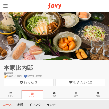
本家比内邸
居酒屋
1,000円〜1,999円
5,000円〜5,999円
行った
3
行きたい
12
トップ
写真
記事
地図
メニュー
コース
料理
ドリンク
ランチ