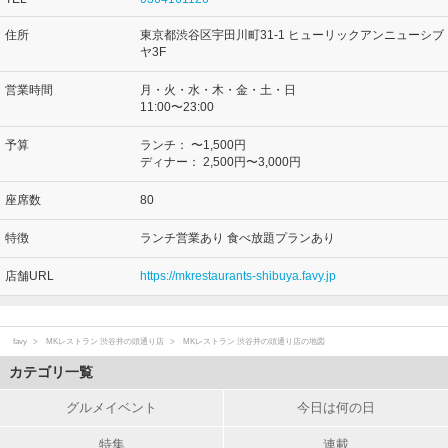
住所
東京都渋谷区宇田川町31-1 ヒューリックアンニューシブ
ヤ3F
営業時間
月・火・水・木・金・土・日
11:00〜23:00
予算
ランチ：
〜1,500円
ディナー：
2,500円〜3,000円
座席数
80
特徴
ランチ営業あり 食べ放題プランあり
店舗URL
https://mkrestaurants-shibuya.favy.jp
favy
MKレストラン 渋谷井の頭通り店
MKレストラン 渋谷井の頭通り店の地図
カテゴリ一覧
グルメイベント
今日は何の日
特集
連載