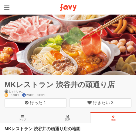
MKレストラン 渋谷井の頭通り店
しゃぶしゃぶ
〜1,500円
2,500円〜3,000円
行った
1
行きたい
3
トップ
記事
地図
MKレストラン 渋谷井の頭通り店の地図