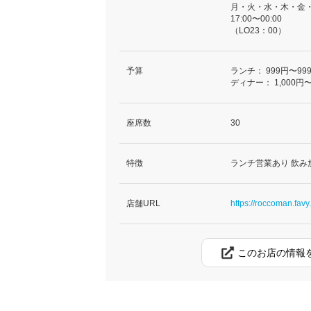
月・火・水・木・金
17:00〜00:00
（LO23：00）
予算
ランチ：
999円〜99
ディナー：
1,000円〜
座席数
30
特徴
ランチ営業あり 飲み
店舗URL
https://roccoman.favy.
このお店の情報