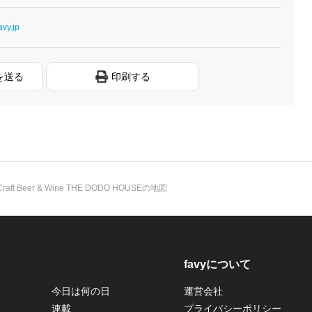
avy.jp
を送る
印刷する
Craft Beer & Wine THE DODO HOUSEの地図
favyについて
今日は何の日
運営会社
連載
プライバシーポリシー