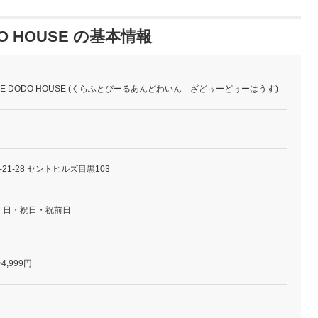
DODO HOUSE の基本情報
Wine THE DODO HOUSE (くらふとびーるあんどわいん ざどぅーどぅーはうす)
21-28 セントヒルズ目黒103
・日・祝日・祝前日
4,999円