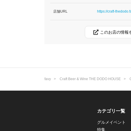
店舗URL
https://craft-thedodo.f
このお店の情報
favy
Craft Beer & Wine THE DODO HOUSE
カテゴリ一覧
グルメイベント
特集