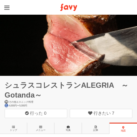
シュラスコレストランALEGRIA ～
Gotanda～
その他エスニック料理
4,000円〜5,000円
行った
0
行きたい
7
トップ
メニュー
写真
記事
地図