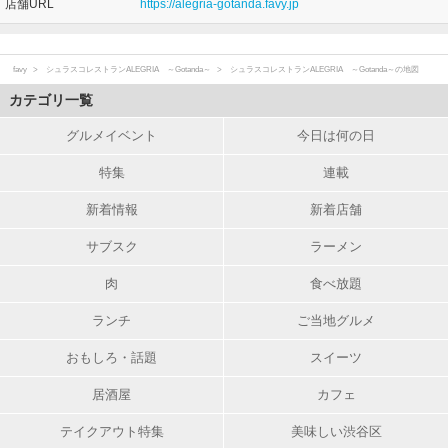
店舗URL
https://alegria-gotanda.favy.jp
favy
シュラスコレストランALEGRIA ～Gotanda～
シュラスコレストランALEGRIA ～Gotanda～の地図
カテゴリ一覧
グルメイベント
今日は何の日
特集
連載
新着情報
新着店舗
サブスク
ラーメン
肉
食べ放題
ランチ
ご当地グルメ
おもしろ・話題
スイーツ
居酒屋
カフェ
テイクアウト特集
美味しい渋谷区