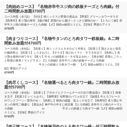
【肉始めコース】『名物赤辛牛スジ肉の鉄板チーズとろ肉鍋』付
二時間飲み放題3700円
コース内容（全7品） 【付出】肉ミックスと野菜の煮込み 【野菜】グリーンタワーサラダ
【肉寿司】炙り鶏の寿司 【揚げ物】若鶏のから揚げ～どっさり薬味のせ～ 【とろにく鍋】赤
辛牛スジ肉の鉄板チーズとろ肉鍋 【〆】雑炊or細切りうどん 【甘味】季節のアイス
3700円
【肉まつりコース】『名物牛タンのとろ肉タワー鉄板鍋』＆二時
間飲み放題付4700円
コース内容（全8品） 【前菜１】肉ミックスとネギのピリ辛和え 【前菜２】鶏ささみと胡瓜
の梅肉和え 【前菜３】しらすおろし 【サラダ】塩だれトマト サラダ仕立て 【肉刺し】炙
り鶏＆桜肉のWワサビ 【炙り】牛タンの絨毯炙り～ネギ塩まみれ～ 【焼き物】若鶏とごろっ
と野菜の香草トマトグラタン 【とろ肉鍋】赤辛牛スジ肉の鉄板チーズとろ肉鍋
or 牛タンの鉄板とろ肉タワー鍋 【〆】雑炊or細切りうどん 【甘
味】季節のアイス
4700円
【肉尽くしコース】『名物選べるとろ肉タワー鍋』二時間飲み放
題付5700円
コース内容（全9品） 【前菜１】アボカドとクリームチーズの出汁醤油漬け 【前菜２】肉巻
き玉子 【前菜３】いくらおろし 【御野菜】旬野菜のパフェ仕立て 【副菜】牛とろフレーク
のワンスプーン～雲丹のせ～ 【肉刺し】桜肉の絨毯 塩ユッケ仕立て 【肉寿司】炙り鶏と牛
タンの寿司二種盛り 【煮込み】神戸牛の牛すじ肉豆腐 【とろ肉鍋】赤辛牛スジ肉のチーズと
ろ肉鍋 or 牛タンの鉄板とろ肉タワー鍋 【〆】雑炊or細切
りうどん 【甘味】季節のアイス
5700円
【肉三昧コース】『名物神戸牛のとろ肉タワー鍋』付三時間飲み