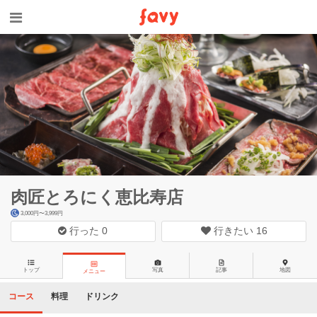
肉匠とろにく恵比寿店
3,000円〜3,999円
行った
0
行きたい
16
トップ
写真
記事
地図
メニュー
コース
料理
ドリンク