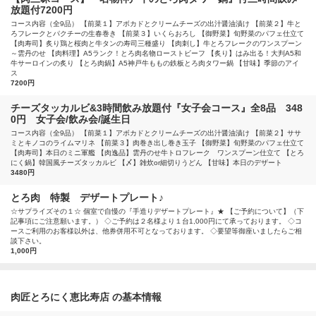
放題付7200円
コース内容（全9品） 【前菜１】アボカドとクリームチーズの出汁醤油漬け 【前菜２】牛と
ろフレークとパクチーの生春巻き 【前菜３】いくらおろし 【御野菜】旬野菜のパフェ仕立て
【肉寿司】炙り鶏と桜肉と牛タンの寿司三種盛り 【肉刺し】牛とろフレークのワンスプーン
～雲丹のせ 【肉料理】A5ランク！とろ肉名物ローストビーフ 【炙り】はみ出る！大判A5和
牛サーロインの炙り 【とろ肉鍋】A5神戸牛ももの鉄板とろ肉タワー鍋 【甘味】季節のアイ
ス
7200円
チーズタッカルビ&3時間飲み放題付『女子会コース』全8品 348
0円 女子会/飲み会/誕生日
コース内容（全9品） 【前菜１】アボカドとクリームチーズの出汁醤油漬け 【前菜２】ササ
ミとキノコのライムマリネ 【前菜３】肉巻き出し巻き玉子 【御野菜】旬野菜のパフェ仕立て
【肉寿司】本日のミニ軍艦 【肉逸品】雲丹のせ牛トロフレーク ワンスプーン仕立て 【とろ
にく鍋】韓国風チーズタッカルビ 【〆】雑炊or細切りうどん 【甘味】本日のデザート
3480円
とろ肉 特製 デザートプレート♪
☆サプライズその１☆ 個室で自慢の『手造りデザートプレート』★ 【ご予約について】（下
記事項にご注意願います。） ◇ご予約は２名様より１台1,000円にて承っております。 ◇コ
ースご利用のお客様以外は、他券併用不可となっております。 ◇要望等御座いましたらご相
談下さい。
1,000円
肉匠とろにく恵比寿店 の基本情報