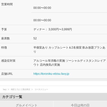
営業時間
00:00〜00:00
00:00〜00:00
予算
ディナー：
3,000円〜3,999円
座席数
52
特徴
半個室あり カップルシート＆2名個室 飲み放題プランあ
り
感染症対策
アルコール等消毒の実施 ソーシャルディスタンスレイア
ウト 店内換気の実施
店舗URL
https://toroniku-ebisu.favy.jp
favy
肉匠とろにく恵比寿店
コースメニュー
カテゴリ一覧
グルメイベント
今日は何の日