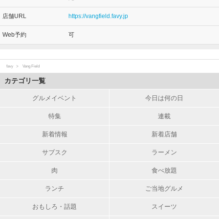
店舗URL
https://vangfield.favy.jp
Web予約
可
favy
Vang Field
カテゴリ一覧
グルメイベント
今日は何の日
特集
連載
新着情報
新着店舗
サブスク
ラーメン
肉
食べ放題
ランチ
ご当地グルメ
おもしろ・話題
スイーツ