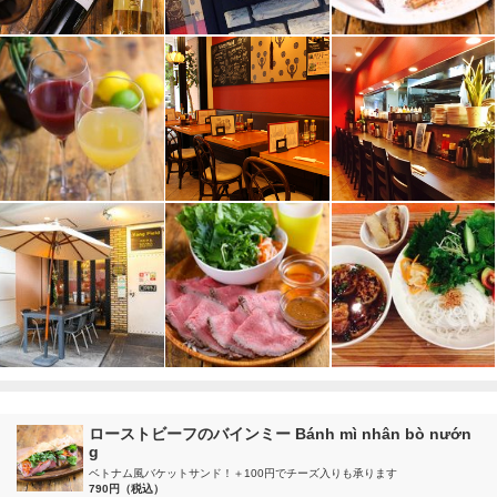
ローストビーフのバインミー Bánh mì nhân bò nướn
g
ベトナム風バケットサンド！＋100円でチーズ入りも承ります
790円（税込）