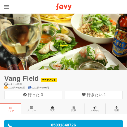
Vang Field
テイクアウト
ベトナム料理
1,000円〜1,999円
3,000円〜3,999円
行った
0
行きたい
1
メニュー
写真
記事
お知らせ
地図
トップ
05031840726