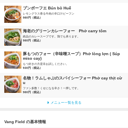
ブンボーフエ Bún bò Huế
レモングラス香る牛肉の辛口汁ビーフン
980円（税込）
海老のグリーンカレーフォー Phở carry tôm
絶品のカレースープです。鶏でも承ります。
980円（税込）
豚もつのフォー（辛味噌スープ）Phở lòng lợn ( Súp
miso cay)
もつ好きの方是非お試しください。
930円（税込）
名物！ラムしゃぶのスパイシーフォー Phở cay thịt cừ
u
ファン多数！くせになる辛さ！一押しです。
980円（税込）
メニュー一覧を見る
Vang Field の基本情報