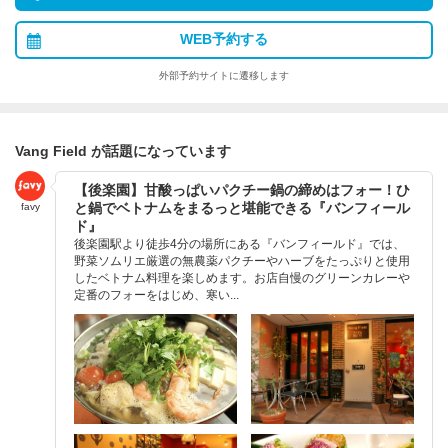
WEB予約する
外部予約サイトに遷移します
Vang Field が話題になっています
【後楽園】甘酸っぱいパクチー鍋の締めはフォー！ひ
と鍋でベトナムをまるっと堪能できる『バンフィール
favy
ド』
後楽園駅より徒歩4分の場所にある『バンフィールド』では、
野菜ソムリエ厳選の無農薬パクチーやハーブをたっぷりと使用
したベトナム料理を楽しめます。お店自慢のグリーンカレーや
定番のフォーをはじめ、寒い...