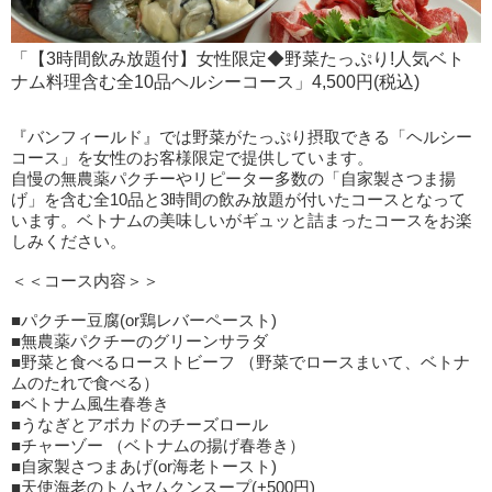
「【3時間飲み放題付】女性限定◆野菜たっぷり!人気ベト
ナム料理含む全10品ヘルシーコース」4,500円(税込)
『バンフィールド』では野菜がたっぷり摂取できる「ヘルシー
コース」を女性のお客様限定で提供しています。
自慢の無農薬パクチーやリピーター多数の「自家製さつま揚
げ」を含む全10品と3時間の飲み放題が付いたコースとなって
います。ベトナムの美味しいがギュッと詰まったコースをお楽
しみください。
＜＜コース内容＞＞
■パクチー豆腐(or鶏レバーペースト)
■無農薬パクチーのグリーンサラダ
■野菜と食べるローストビーフ （野菜でロースまいて、ベトナ
ムのたれで食べる）
■ベトナム風生春巻き
■うなぎとアボカドのチーズロール
■チャーゾー （ベトナムの揚げ春巻き）
■自家製さつまあげ(or海老トースト)
■天使海老のトムヤムクンスープ(+500円)