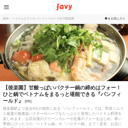
提供： ベトナムビストロ バンフィールド 小石川後楽園
お気に入り
0
【後楽園】甘酸っぱいパクチー鍋の締めはフォー！
ひと鍋でベトナムをまるっと堪能できる『バンフィ
ールド』
[PR]
後楽園駅より徒歩4分の場所にある『バンフィールド』では、野菜ソムリ
エ厳選の無農薬パクチーやハーブをたっぷりと使用したベトナム料理を
楽しめます。お店自慢のグリーンカレーや定番のフォーをはじめ、寒い
季節にぴったりの「ベトナム鍋」や「パクチー鍋」まで！是非、お店に