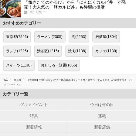
『焼きたてのかるび』から「にんにくカルビ丼」が発
売！大人気の「豚カルビ丼」も待望の復活
8月6日(木) 〜
おすすめカテゴリー
東京都(7546)
ラーメン(2305)
肉(2253)
居酒屋(1804)
ランチ(1225)
渋谷区(1215)
焼肉(1138)
カフェ(1130)
スイーツ(1130)
おもしろ・話題(1065)
favy
東京都
【後楽園】甘酸っぱいパクチー鍋の締めはフォー！ひと鍋でベトナムをまるっと堪能できる『バ
ンフィールド』
カテゴリ一覧
グルメイベント
今日は何の日
特集
連載
新着情報
新着店舗