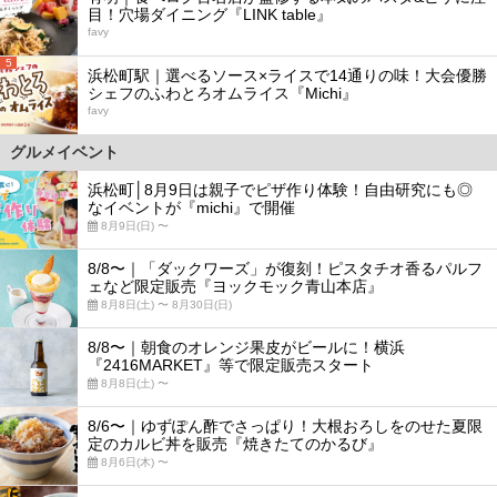
目！穴場ダイニング『LINK table』
favy
5
浜松町駅｜選べるソース×ライスで14通りの味！大会優勝
シェフのふわとろオムライス『Michi』
favy
グルメイベント
浜松町│8月9日は親子でピザ作り体験！自由研究にも◎
なイベントが『michi』で開催
8月9日(日) 〜
8/8〜｜「ダックワーズ」が復刻！ピスタチオ香るパルフ
ェなど限定販売『ヨックモック青山本店』
8月8日(土) 〜 8月30日(日)
8/8〜｜朝食のオレンジ果皮がビールに！横浜
『2416MARKET』等で限定販売スタート
8月8日(土) 〜
8/6〜｜ゆずぽん酢でさっぱり！大根おろしをのせた夏限
定のカルビ丼を販売『焼きたてのかるび』
8月6日(木) 〜