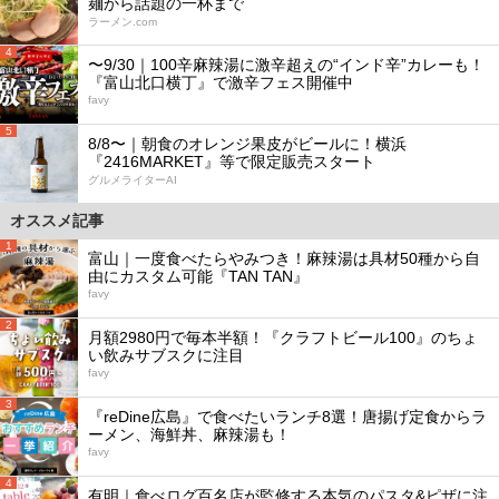
麺から話題の一杯まで
ラーメン.com
4
〜9/30｜100辛麻辣湯に激辛超えの“インド辛”カレーも！
『富山北口横丁』で激辛フェス開催中
favy
5
8/8〜｜朝食のオレンジ果皮がビールに！横浜
『2416MARKET』等で限定販売スタート
グルメライターAI
オススメ記事
1
富山｜一度食べたらやみつき！麻辣湯は具材50種から自
由にカスタム可能『TAN TAN』
favy
2
月額2980円で毎本半額！『クラフトビール100』のちょ
い飲みサブスクに注目
favy
3
『reDine広島』で食べたいランチ8選！唐揚げ定食からラ
ーメン、海鮮丼、麻辣湯も！
favy
4
有明｜食べログ百名店が監修する本気のパスタ&ピザに注