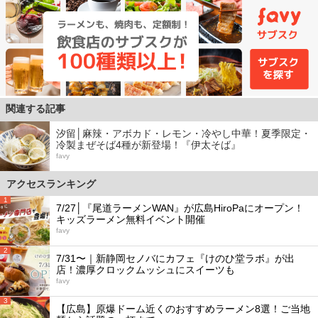
関連する記事
汐留│麻辣・アボカド・レモン・冷やし中華！夏季限定・
冷製まぜそば4種が新登場！『伊太そば』
favy
アクセスランキング
1
7/27│『尾道ラーメンWAN』が広島HiroPaにオープン！
キッズラーメン無料イベント開催
favy
2
7/31〜｜新静岡セノバにカフェ『けのひ堂ラボ』が出
店！濃厚クロックムッシュにスイーツも
favy
3
【広島】原爆ドーム近くのおすすめラーメン8選！ご当地