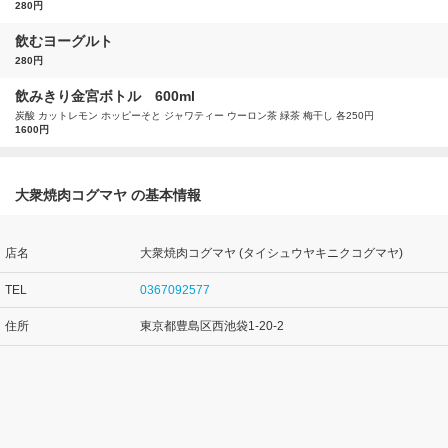
280円
飲むヨーグルト
280円
飲みきり金宮ボトル 600ml
炭酸 カットレモン ホッピーそと ジャワティー ウーロン茶 緑茶 梅干し 各250円
1600円
大衆焼肉コグマヤ の基本情報
店名
大衆焼肉コグマヤ (タイシュウヤキニクコグマヤ)
TEL
0367092577
住所
東京都豊島区西池袋1-20-2