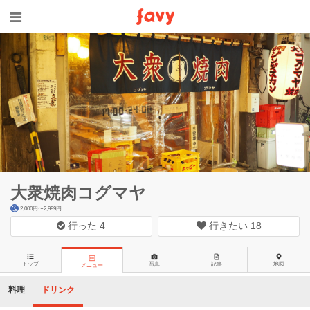
大衆焼肉コグマヤ
2,000円〜2,999円
行った
4
行きたい
18
トップ
写真
記事
地図
メニュー
料理
ドリンク