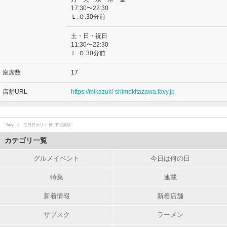
17:30〜22:30
Ｌ.Ｏ.30分前
土・日・祝日
11:30〜22:30
Ｌ.Ｏ.30分前
座席数
17
店舗URL
https://mikazuki-shimokitazawa.favy.jp
favy
三日月カリィ 侍. 下北沢店
カテゴリ一覧
グルメイベント
今日は何の日
特集
連載
新着情報
新着店舗
サブスク
ラーメン