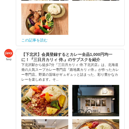
この記事を読む
【下北沢】会員登録するとカレー全品1,000円均一
に！『三日月カリィ 侍.』のサブスクを紹介
favy
下北沢駅から徒歩7分『三日月カリィ 侍.下北沢店』は、北海道
発の人気スープカレー専門店『路地裏カリィ侍.』が作ったカレ
ー専門店。野菜の旨味がギュギュッと詰まった、彩り豊かなカ
レーを楽しめます。そ...