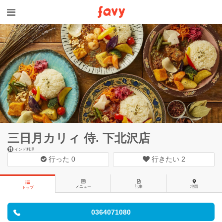
三日月カリィ 侍. 下北沢店
インド料理
行った
0
行きたい
2
メニュー
記事
地図
トップ
0364071080