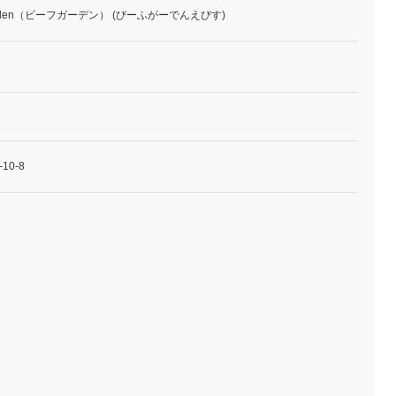
arden（ビーフガーデン） (びーふがーでんえびす)
0-8