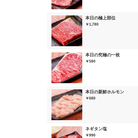
本日の極上部位
￥1,780
本日の究極の一枚
￥580
本日の新鮮ホルモン
￥680
ネギタン塩
￥990