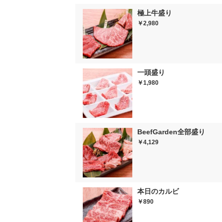
極上牛盛り
￥2,980
一頭盛り
￥1,980
BeefGarden全部盛り
￥4,129
本日のカルビ
￥890