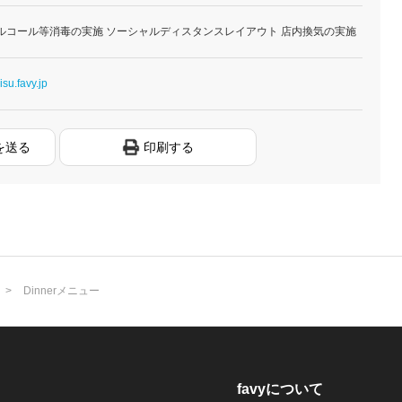
ルコール等消毒の実施 ソーシャルディスタンスレイアウト 店内換気の実施
isu.favy.jp
を送る
印刷する
Dinnerメニュー
favyについて