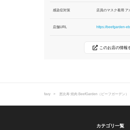
感染症対策
店員のマスク着用 ア
店舗URL
https://beefgarden-eb
このお店の情報
favy
恵比寿 焼肉 BeefGarden（ビーフガーデン）
カテゴリ一覧