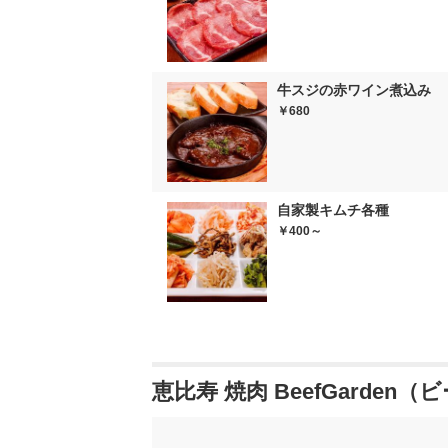
牛スジの赤ワイン煮込み
￥680
自家製キムチ各種
￥400～
恵比寿 焼肉 BeefGarde