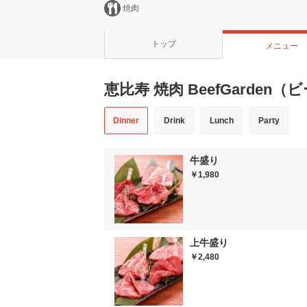
焼肉
トップ
メニュー
恵比寿 焼肉 BeefGarde
Dinner
Drink
Lunch
Party
牛盛り
￥1,980
上牛盛り
￥2,480