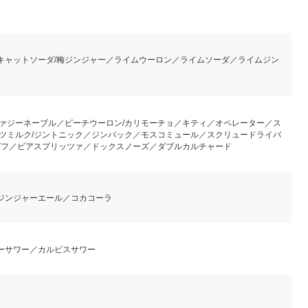
キャットソーダ/梅ジンジャー／ライムウーロン／ライムソーダ／ライムジン
ァジーネーブル／ピーチウーロン/カリモーチョ／キティ／オペレーター／ス
ツミルク/ジントニック／ジンバック／モスコミュール／スクリュードライバ
ガフ／ビアスプリッツァ／ドックスノーズ／ダブルカルチャード
ジンジャーエール／コカコーラ
ーサワー／カルピスサワー