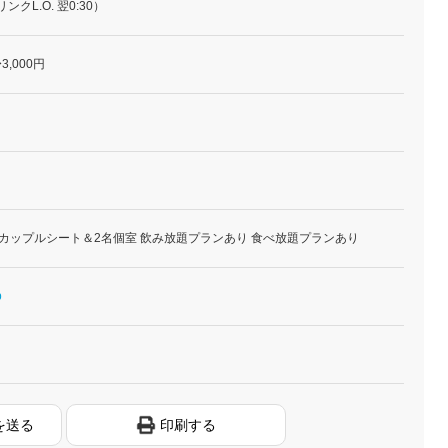
リンクL.O. 翌0:30）
3,000円
 カップルシート＆2名個室 飲み放題プランあり 食べ放題プランあり
p
を送る
印刷する