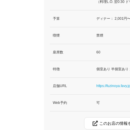
（料理L.O. 翌0:30 ド
予算
ディナー：
2,001円〜
喫煙
禁煙
座席数
60
特徴
個室あり 半個室あり
店舗URL
https://fuzinoya.favy.j
Web予約
可
このお店の情報