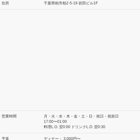
住所
千葉県柏市柏2-5-19 岩田ビル1F
営業時間
月・火・水・木・金・土・日・祝日・祝前日
17:00〜01:00
料理L.O. 翌0:00 ドリンクL.O. 翌0:30
予算
ディナー：
3,000円〜