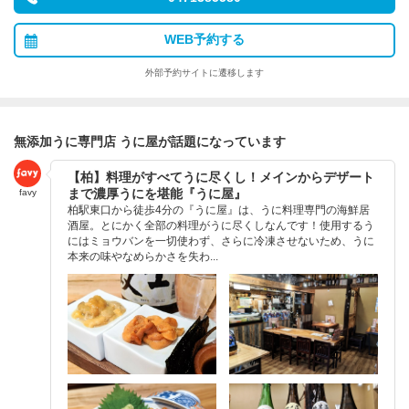
WEB予約する
外部予約サイトに遷移します
無添加うに専門店 うに屋が話題になっています
【柏】料理がすべてうに尽くし！メインからデザート
まで濃厚うにを堪能『うに屋』
favy
柏駅東口から徒歩4分の『うに屋』は、うに料理専門の海鮮居
酒屋。とにかく全部の料理がうに尽くしなんです！使用するう
にはミョウバンを一切使わず、さらに冷凍させないため、うに
本来の味やなめらかさを失わ...