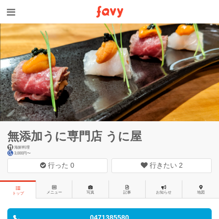
無添加うに専門店 うに屋
海鮮料理
3,000円〜
行った
0
行きたい
2
メニュー
写真
記事
お知らせ
地図
トップ
0471385580