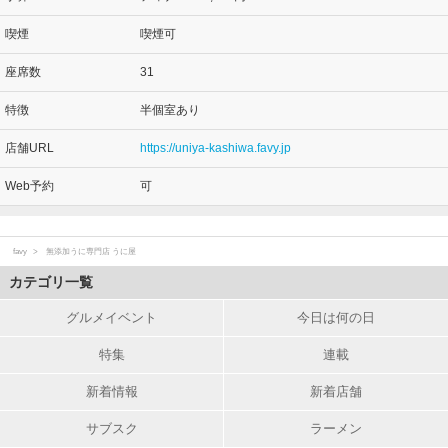
喫煙
喫煙可
座席数
31
特徴
半個室あり
店舗URL
https://uniya-kashiwa.favy.jp
Web予約
可
favy
無添加うに専門店 うに屋
カテゴリ一覧
グルメイベント
今日は何の日
特集
連載
新着情報
新着店舗
サブスク
ラーメン