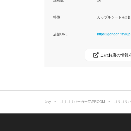
座席数
26
特徴
カップルシート＆2名
店舗URL
https://gorigori.favy.jp
このお店の情報
favy
ゴリゴリバーガーTAPROOM
ゴリゴリバ