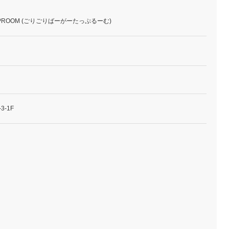
ROOM (ごりごりばーがーたっぷるーむ)
3-1F