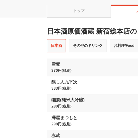
トップ
日本酒原価酒蔵 新宿総本店
日本酒
その他のドリンク
お料理/Food
雪兜
370円(税別)
醸し人九平次
333円(税別)
獺祭(純米大吟醸)
280円(税別)
澤屋まつもと
298円(税別)
赤武