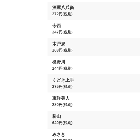
酒屋八兵衛
272円(税別)
今西
247円(税別)
木戸泉
268円(税別)
楯野川
244円(税別)
くどき上手
275円(税別)
東洋美人
280円(税別)
勝山
640円(税別)
みさき