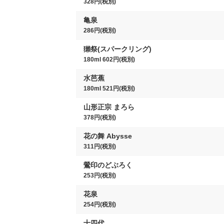
328円(税別)
亀泉
286円(税別)
獺祭(スパークリング)
180ml 602円(税別)
水芭蕉
180ml 521円(税別)
山形正宗 まろら
378円(税別)
花の舞 Abysse
311円(税別)
鶯印のどぶろく
253円(税別)
花泉
254円(税別)
十四代