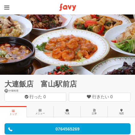
大連飯店 富山駅前店
中華料理
行った
0
行きたい
0
メニュー
写真
記事
地図
トップ
0764565269