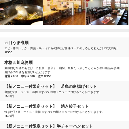
五目うま煮麺
エビ・豚肉・いか・野菜・筍・うずらの卵など醤油ベースのとろとろあんかけで大満足！
￥950
本格四川麻婆麺
刺激的な辛さのもとは、豆板醤・唐辛子・山椒。豆腐たっぷりでとろみが強い絶品麻婆麺！
お好みの辛さをお選びいただけます。
普通￥850 中辛￥900 激辛￥950
【新メニュー付限定セット】 若鳥の唐揚げセット
唐揚げ2個・ライス・漬物 ※すべての麺メニューに付けることができます。
+500円
【新メニュー付限定セット】 焼き餃子セット
焼き餃子5個・ライス・漬物 ※すべての麺メニューに付けることができます。
+500円
【新メニュー付限定セット】半チャーハンセット