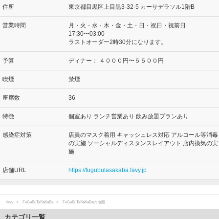
住所
東京都目黒区上目黒3-32-5 カーサデラソル1階B
営業時間
月・火・水・木・金・土・日・祝日・祝前日
17:30〜03:00
ラストオーダー2時30分になります。
予算
ディナー：
４０００円〜５５００円
喫煙
禁煙
座席数
36
特徴
個室あり ランチ営業あり 飲み放題プランあり
感染症対策
店員のマスク着用 キャッシュレス対応 アルコール等消毒
の実施 ソーシャルディスタンスレイアウト 店内換気の実
施
店舗URL
https://fugubutasakaba.favy.jp
favy
FuGuBuTaSaKaBa
FuGuBuTaSaKaBaの地図
カテゴリ一覧