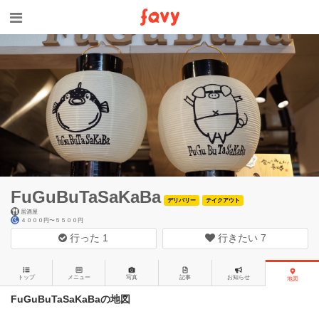
FuGuBuTaSaKaBa
デリバリー
テイクアウト
居酒屋
４０００円〜５５００円
行った
1
行きたい
7
トップ
メニュー
写真
記事
お知らせ
地図
FuGuBuTaSaKaBaの地図