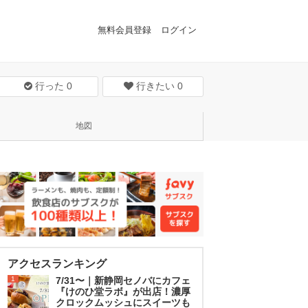
無料会員登録
ログイン
行った
0
行きたい
0
地図
アクセスランキング
1
7/31〜｜新静岡セノバにカフェ
『けのひ堂ラボ』が出店！濃厚
クロックムッシュにスイーツも