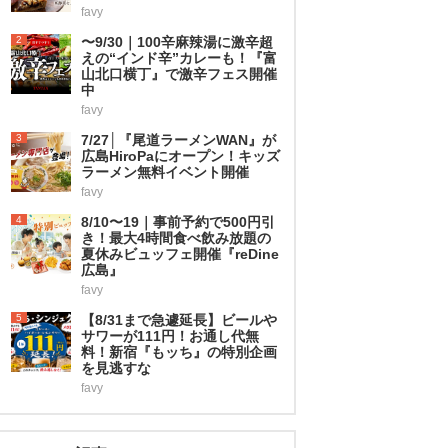
favy
2
〜9/30｜100辛麻辣湯に激辛超
えの“インド辛”カレーも！『富
山北口横丁』で激辛フェス開催
中
favy
3
7/27│『尾道ラーメンWAN』が
広島HiroPaにオープン！キッズ
ラーメン無料イベント開催
favy
4
8/10〜19｜事前予約で500円引
き！最大4時間食べ飲み放題の
夏休みビュッフェ開催『reDine
広島』
favy
5
【8/31まで急遽延長】ビールや
サワーが111円！お通し代無
料！新宿『もッち』の特別企画
を見逃すな
favy