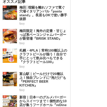
オススメ記事
1
梅田│喧騒を離れソファで寛ぐ
穴場イタリアンバル『pasta
stand』。長居もOKで使い勝手
抜群
favy
2
梅田限定！海外の定番・甘じょ
っぱ系ベーコンジャムバーガー
が新登場『BRISK STAND』
favy
3
札幌・4PLA｜常時100種以上の
クラフトビールが揃う！自分で
手にとって飲み比べもできる
『クラフトビール100』
favy
4
富山駅｜ビールだけで20種以
上！独自ブレンドに“泡だけ”も
『PERFECT BEER
KITCHEN』
favy
5
新宿｜日本一のグルメバーガー
からスイーツまで！個性的な10
店が集うフードホール『reDine