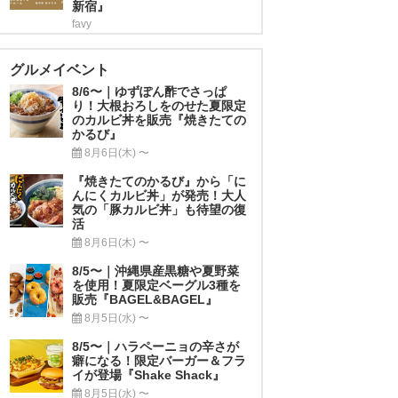
新宿』
favy
グルメイベント
8/6〜｜ゆずぽん酢でさっぱ
り！大根おろしをのせた夏限定
のカルビ丼を販売『焼きたての
かるび』
8月6日(木) 〜
『焼きたてのかるび』から「に
んにくカルビ丼」が発売！大人
気の「豚カルビ丼」も待望の復
活
8月6日(木) 〜
8/5〜｜沖縄県産黒糖や夏野菜
を使用！夏限定ベーグル3種を
販売『BAGEL&BAGEL』
8月5日(水) 〜
8/5〜｜ハラペーニョの辛さが
癖になる！限定バーガー＆フラ
イが登場『Shake Shack』
8月5日(水) 〜