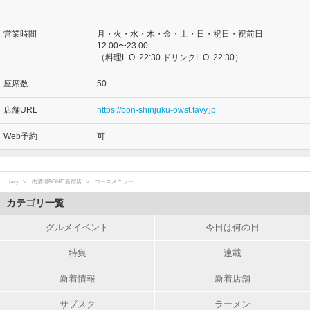
営業時間
月・火・水・木・金・土・日・祝日・祝前日
12:00〜23:00
（料理L.O. 22:30 ドリンクL.O. 22:30）
座席数
50
店舗URL
https://bon-shinjuku-owst.favy.jp
Web予約
可
favy
肉酒場BONE 新宿店
コースメニュー
カテゴリ一覧
グルメイベント
今日は何の日
特集
連載
新着情報
新着店舗
サブスク
ラーメン