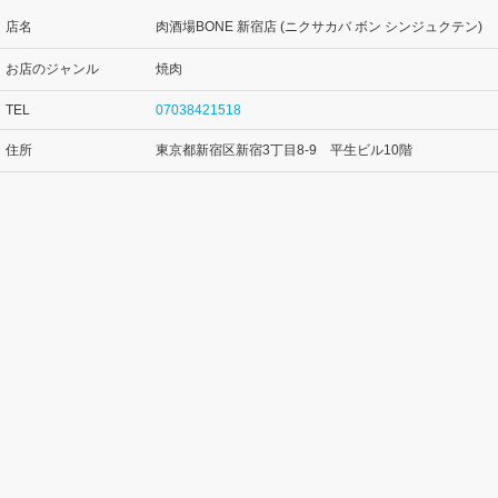
店名
肉酒場BONE 新宿店 (ニクサカバ ボン シンジュクテン)
お店のジャンル
焼肉
TEL
07038421518
住所
東京都新宿区新宿3丁目8-9 平生ビル10階