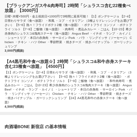
【ブラックアンガス牛&肉寿司】2時間「シュラスコ含む22種食べ
放題」【3000円】
日曜~木曜+500円・金土祝前日+1000円で3時間に延長可能！ 【1】ポンデケージョ 【2~4】
日替わりサラダ《食べ放題》 ・和風 ・コブ ・イタリアン （3種よりドレッシングをお選び下
さい） 【5~6】熱々！フライドポテト2種《食べ放題》 ・ポテトフライ コンソメ ・ポテトフ
ライ ソルト 【7~9】ご飯物《食べ放題》 ・肉寿司 ・煮込みカレー ・ごはん 【10~23】希少
赤身肉のシュラスコ&塊肉ステーキ《食べ放題》 Angus Beef ・イチボ ・ランプ ・カイノミ
・ショートリブ ・本日の赤身肉 ・サーロイン Pork ・バラ ・リングイッサ（ソーセージ） C
hicken ・チキン ・ハツ Other ・季節野菜 ・焼きチーズ ・焼きパイナップル ・ガーリックシ
ュリンプ
3,000円(税抜)
【A4黒毛和牛食べ放題☆】2時間「シュラスコ&和牛赤身ステーキ
含む23種食べ放題」【4500円】
【1】ポンデケージョ 【2~4】日替わりサラダ《食べ放題》 ・和風 ・コブ ・イタリアン （3
種よりドレッシングをお選び下さい） 【5~6】熱々！フライドポテト2種《食べ放題》 ・ポ
テトフライ コンソメ ・ポテトフライ ソルト 【7~9】ご飯物《食べ放題》 ・和牛肉寿司 ・煮
込みカレー ・ごはん 【10~23】希少赤身肉のシュラスコ&塊肉ステーキ《食べ放題》 Angus
Beef ・イチボ ・ランプ ・カイノミ ・ショートリブ ・本日の赤身肉 ・サーロイン Pork ・バ
ラ ・リングイッサ（ソーセージ） Chicken ・チキン ・ハツ Other ・季節野菜 ・焼きチーズ
・焼きパイナップル ・ガーリックシュリンプ 【24】A4黒毛和牛の赤身ステーキ《食べ放
題》
4,500円(税抜)
肉酒場BONE 新宿店 の基本情報