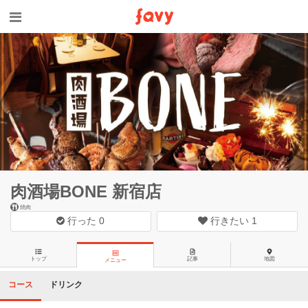
肉酒場BONE 新宿店
焼肉
行った
0
行きたい
1
トップ
記事
地図
メニュー
コース
ドリンク