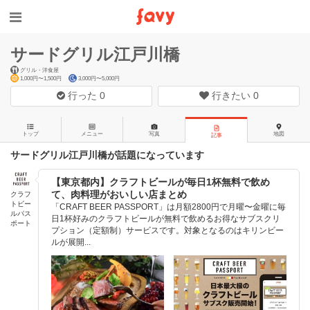
サードグリル江戸川橋
グリル・洋食屋
1,000円〜1,500円
3,000円〜5,000円
行った
0
行きたい
0
トップ
メニュー
写真
地図
記事
サードグリル江戸川橋が話題になっています
【東京都内】クラフトビールが毎日1杯無料で飲め
て、肉料理がおいしい店まとめ
クラフ
トビー
「CRAFT BEER PASSPORT」は月額2800円で月曜〜金曜に毎
ルパス
日1杯好みのクラフトビールが無料で飲めるお得なサブスクリ
ポート
プション（定額制）サービスです。対象となるのはキリンビー
ルが展開...