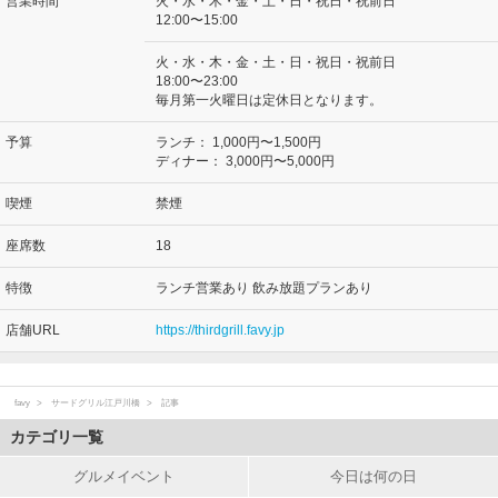
営業時間
火・水・木・金・土・日・祝日・祝前日
12:00〜15:00
火・水・木・金・土・日・祝日・祝前日
18:00〜23:00
毎月第一火曜日は定休日となります。
予算
ランチ：
1,000円〜1,500円
ディナー：
3,000円〜5,000円
喫煙
禁煙
座席数
18
特徴
ランチ営業あり 飲み放題プランあり
店舗URL
https://thirdgrill.favy.jp
favy
サードグリル江戸川橋
記事
カテゴリ一覧
グルメイベント
今日は何の日