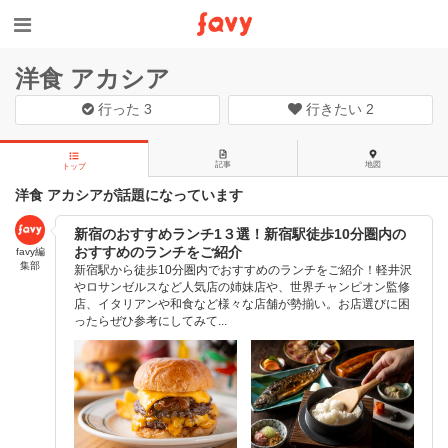
洋食 アカシア
行った
3
行きたい
2
記事
地図
トップ
洋食 アカシアが話題になっています
新宿のおすすめランチ1３選！新宿駅徒歩10分圏内の
おすすめのランチをご紹介
favy編
集部
新宿駅から徒歩10分圏内でおすすめのランチをご紹介！軽井沢
やロサンゼルスなど人気店の姉妹店や、世界チャンピオン監修
店、イタリアンや和食など様々な店舗が勢揃い。お店選びに困
ったらぜひ参考にしてみて...