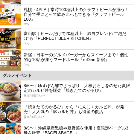
3
札幌・4PLA｜常時100種以上のクラフトビールが揃う！
自分で手にとって飲み比べもできる『クラフトビール
100』
favy
4
富山駅｜ビールだけで20種以上！独自ブレンドに“泡だ
け”も『PERFECT BEER KITCHEN』
favy
5
新宿｜日本一のグルメバーガーからスイーツまで！個性
的な10店が集うフードホール『reDine 新宿』
favy
グルメイベント
8/6〜｜ゆずぽん酢でさっぱり！大根おろしをのせた夏限
定のカルビ丼を販売『焼きたてのかるび』
8月6日(木) 〜
『焼きたてのかるび』から「にんにくカルビ丼」が発
売！大人気の「豚カルビ丼」も待望の復活
8月6日(木) 〜
8/5〜｜沖縄県産黒糖や夏野菜を使用！夏限定ベーグル3
種を販売『BAGEL&BAGEL』