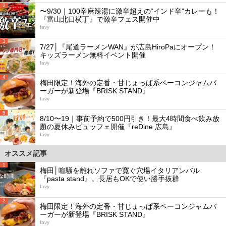
2
〜9/30｜100辛麻辣湯に激辛超えの“インド辛”カレーも！
『富山北口横丁』で激辛フェス開催中
favy
3
7/27│『尾道ラーメンWAN』が広島HiroPaにオープン！
キッズラーメン無料イベント開催
favy
4
梅田限定！海外の定番・甘じょっぱ系ベーコンジャムバ
ーガーが新登場『BRISK STAND』
favy
5
8/10〜19｜事前予約で500円引き！最大4時間食べ飲み放
題の夏休みビュッフェ開催『reDine 広島』
favy
オススメ記事
1
梅田│喧騒を離れソファで寛ぐ穴場イタリアンバル
『pasta stand』。長居もOKで使い勝手抜群
favy
2
梅田限定！海外の定番・甘じょっぱ系ベーコンジャムバ
ーガーが新登場『BRISK STAND』
favy