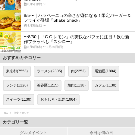
8月5日(水) 〜
8/5〜｜ハラペーニョの辛さが癖になる！限定バーガー＆
フライが登場『Shake Shack』
8月5日(水) 〜
〜8/30｜「C.C.レモン」の爽快なパフェに注目！飲む新
作フラッペも『スシロー』
8月5日(水) 〜 8月30日(日)
おすすめカテゴリー
東京都(7553)
ラーメン(2305)
肉(2252)
居酒屋(1804)
ランチ(1226)
渋谷区(1215)
焼肉(1138)
カフェ(1130)
スイーツ(1130)
おもしろ・話題(1064)
favy
洋食 アカシア
カテゴリ一覧
グルメイベント
今日は何の日