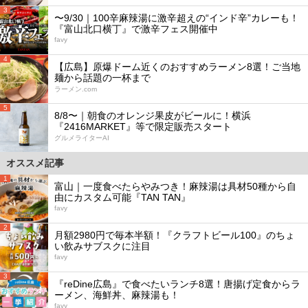
3
〜9/30｜100辛麻辣湯に激辛超えの“インド辛”カレーも！
『富山北口横丁』で激辛フェス開催中
favy
4
【広島】原爆ドーム近くのおすすめラーメン8選！ご当地
麺から話題の一杯まで
ラーメン.com
5
8/8〜｜朝食のオレンジ果皮がビールに！横浜
『2416MARKET』等で限定販売スタート
グルメライターAI
オススメ記事
1
富山｜一度食べたらやみつき！麻辣湯は具材50種から自
由にカスタム可能『TAN TAN』
favy
2
月額2980円で毎本半額！『クラフトビール100』のちょ
い飲みサブスクに注目
favy
3
『reDine広島』で食べたいランチ8選！唐揚げ定食からラ
ーメン、海鮮丼、麻辣湯も！
favy