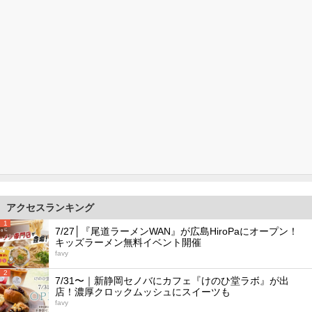
アクセスランキング
1
7/27│『尾道ラーメンWAN』が広島HiroPaにオープン！
キッズラーメン無料イベント開催
favy
2
7/31〜｜新静岡セノバにカフェ『けのひ堂ラボ』が出
店！濃厚クロックムッシュにスイーツも
favy