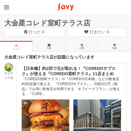
大金星コレド室町テラス店
行った
0
行きたい
0
写真
記事
地図
トップ
大金星コレド室町テラス店が話題になっています
【日本橋】約2回で元が取れる！『COREDOサブス
ク』が使える『COREDO室町テラス』11店まとめ
アクア
ソリ太
『COREDO室町テラス』や『COREDO日本橋』などの飲食店
約50店舗で使える、『COREDOサブスク』。月額321円（税
込）でお得に飲食店を利用できる「オフピークプラン」が使え
る、『CORE...