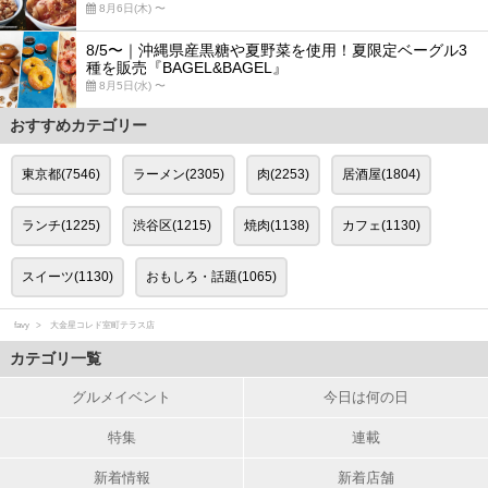
8月6日(木) 〜
8/5〜｜沖縄県産黒糖や夏野菜を使用！夏限定ベーグル3
種を販売『BAGEL&BAGEL』
8月5日(水) 〜
おすすめカテゴリー
東京都(7546)
ラーメン(2305)
肉(2253)
居酒屋(1804)
ランチ(1225)
渋谷区(1215)
焼肉(1138)
カフェ(1130)
スイーツ(1130)
おもしろ・話題(1065)
favy
大金星コレド室町テラス店
カテゴリ一覧
グルメイベント
今日は何の日
特集
連載
新着情報
新着店舗