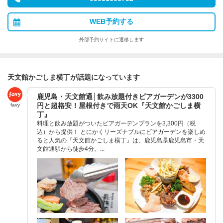
WEB予約する
外部予約サイトに遷移します
天文館かごしま横丁が話題になっています
鹿児島・天文館通│飲み放題付きビアガーデンが3300
円と超格安！屋根付きで雨天OK『天文館かごしま横
favy
丁』
料理と飲み放題がついたビアガーデンプランを3,300円（税
込）から提供！ とにかくリーズナブルにビアガーデンを楽しめ
ると人気の『天文館かごしま横丁』は、鹿児島県鹿児島市・天
文館通駅から徒歩4分。...