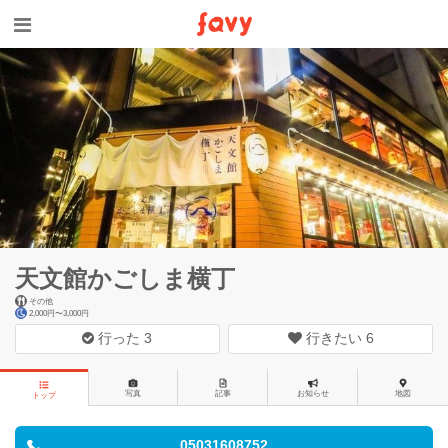
天文館かごしま横丁
その他
2,000円〜3,000円
行った
3
行きたい
6
写真
記事
お知らせ
地図
トップ
05031608752