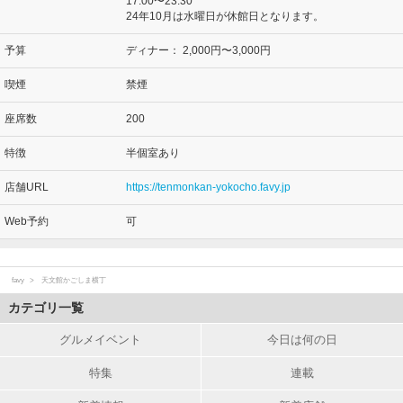
17:00〜23:30
24年10月は水曜日が休館日となります。
予算
ディナー：
2,000円〜3,000円
喫煙
禁煙
座席数
200
特徴
半個室あり
店舗URL
https://tenmonkan-yokocho.favy.jp
Web予約
可
favy
天文館かごしま横丁
カテゴリ一覧
グルメイベント
今日は何の日
特集
連載