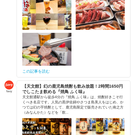
この記事を読む
【天文館】幻の鹿児島焼酎も飲み放題！2時間1650円
でしこたま飲める『焼鳥 ふく味』
favy
天文館通駅から徒歩4分の『焼鳥 ふく味』は、焼酎好きこそ行
くべき名店です。人気の黒伊佐錦やさつま島美人をはじめ、か
つては幻の芋焼酎として、鹿児島限定で販売されていた南之方
（みなんかた）などを「飲...