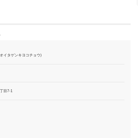
報
オオイタゲンキヨコチョウ)
目7-1