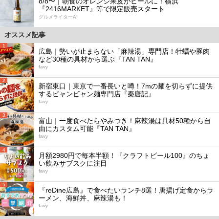
8/8〜｜朝食のオレンジ果皮がビールに！横浜
『2416MARKET』等で限定販売スタート
グルメライターAI
オススメ記事
1
広島｜勢いが止まらない「麻辣湯」専門店！牡蠣や豚肉
など30種の具材から選ぶ『TAN TAN』
favy
2
新宿東口｜東京で一番長いと噂！7mの麺を切らずに提供
するビャンビャン麺専門店『秦唐記』
favy
3
富山｜一度食べたらやみつき！麻辣湯は具材50種から自
由にカスタム可能『TAN TAN』
favy
4
月額2980円で毎本半額！『クラフトビール100』のちょ
い飲みサブスクに注目
favy
5
『reDine広島』で食べたいランチ8選！唐揚げ定食からラ
ーメン、海鮮丼、麻辣湯も！
favy