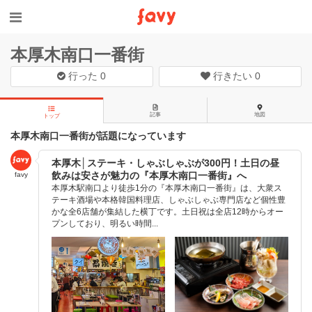
本厚木南口一番街
行った
0
行きたい
0
記事
地図
トップ
本厚木南口一番街が話題になっています
本厚木│ステーキ・しゃぶしゃぶが300円！土日の昼
飲みは安さが魅力の『本厚木南口一番街』へ
favy
本厚木駅南口より徒歩1分の『本厚木南口一番街』は、大衆ス
テーキ酒場や本格韓国料理店、しゃぶしゃぶ専門店など個性豊
かな全6店舗が集結した横丁です。土日祝は全店12時からオー
プンしており、明るい時間...