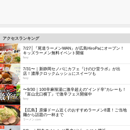
アクセスランキング
1
7/27│『尾道ラーメンWAN』が広島HiroPaにオープン！
キッズラーメン無料イベント開催
favy
2
7/31〜｜新静岡セノバにカフェ『けのひ堂ラボ』が出
店！濃厚クロックムッシュにスイーツも
favy
3
〜9/30｜100辛麻辣湯に激辛超えの“インド辛”カレーも！
『富山北口横丁』で激辛フェス開催中
favy
4
【広島】原爆ドーム近くのおすすめラーメン8選！ご当地
麺から話題の一杯まで
ラーメン.com
5