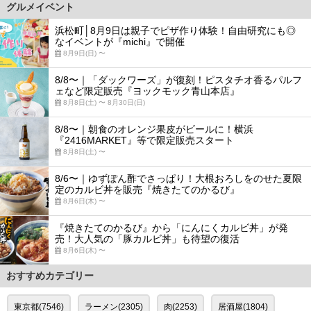
グルメイベント
浜松町│8月9日は親子でピザ作り体験！自由研究にも◎
なイベントが『michi』で開催
8月9日(日) 〜
8/8〜｜「ダックワーズ」が復刻！ピスタチオ香るパルフ
ェなど限定販売『ヨックモック青山本店』
8月8日(土) 〜 8月30日(日)
8/8〜｜朝食のオレンジ果皮がビールに！横浜
『2416MARKET』等で限定販売スタート
8月8日(土) 〜
8/6〜｜ゆずぽん酢でさっぱり！大根おろしをのせた夏限
定のカルビ丼を販売『焼きたてのかるび』
8月6日(木) 〜
『焼きたてのかるび』から「にんにくカルビ丼」が発
売！大人気の「豚カルビ丼」も待望の復活
8月6日(木) 〜
おすすめカテゴリー
東京都(7546)
ラーメン(2305)
肉(2253)
居酒屋(1804)