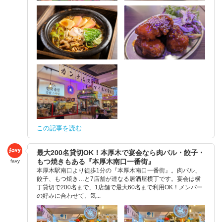
この記事を読む
最大200名貸切OK！本厚木で宴会なら肉バル・餃子・
もつ焼きもある『本厚木南口一番街』
favy
本厚木駅南口より徒歩1分の『本厚木南口一番街』。肉バル、
餃子、もつ焼き…と7店舗が連なる居酒屋横丁です。宴会は横
丁貸切で200名まで、1店舗で最大60名まで利用OK！メンバー
の好みに合わせて、気...