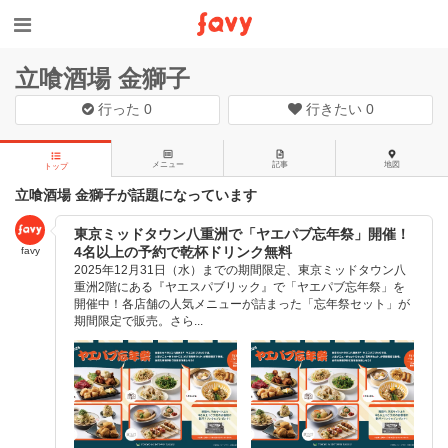
立喰酒場 金獅子
行った
0
行きたい
0
メニュー
記事
地図
トップ
立喰酒場 金獅子が話題になっています
東京ミッドタウン八重洲で「ヤエパブ忘年祭」開催！
4名以上の予約で乾杯ドリンク無料
favy
2025年12月31日（水）までの期間限定、東京ミッドタウン八
重洲2階にある『ヤエスパブリック』で「ヤエパブ忘年祭」を
開催中！各店舗の人気メニューが詰まった「忘年祭セット」が
期間限定で販売。さら...