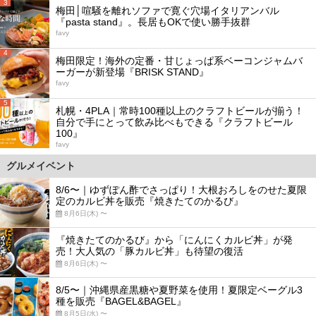
3
梅田│喧騒を離れソファで寛ぐ穴場イタリアンバル
『pasta stand』。長居もOKで使い勝手抜群
favy
4
梅田限定！海外の定番・甘じょっぱ系ベーコンジャムバ
ーガーが新登場『BRISK STAND』
favy
5
札幌・4PLA｜常時100種以上のクラフトビールが揃う！
自分で手にとって飲み比べもできる『クラフトビール
100』
favy
グルメイベント
8/6〜｜ゆずぽん酢でさっぱり！大根おろしをのせた夏限
定のカルビ丼を販売『焼きたてのかるび』
8月6日(木) 〜
『焼きたてのかるび』から「にんにくカルビ丼」が発
売！大人気の「豚カルビ丼」も待望の復活
8月6日(木) 〜
8/5〜｜沖縄県産黒糖や夏野菜を使用！夏限定ベーグル3
種を販売『BAGEL&BAGEL』
8月5日(水) 〜