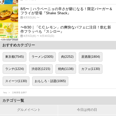
8/5〜｜ハラペーニョの辛さが癖になる！限定バーガー＆
フライが登場『Shake Shack』
8月5日(水) 〜
〜8/30｜「C.C.レモン」の爽快なパフェに注目！飲む新
作フラッペも『スシロー』
8月5日(水) 〜 8月30日(日)
おすすめカテゴリー
東京都(7545)
ラーメン(2305)
肉(2252)
居酒屋(1804)
ランチ(1224)
渋谷区(1215)
焼肉(1138)
カフェ(1130)
スイーツ(1130)
おもしろ・話題(1065)
favy
立喰酒場 金獅子
カテゴリ一覧
グルメイベント
今日は何の日