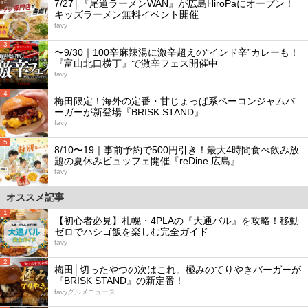
7/27│『尾道ラーメンWAN』が広島HiroPaにオープン！
キッズラーメン無料イベント開催
favy
3
〜9/30｜100辛麻辣湯に激辛超えの“インド辛”カレーも！
『富山北口横丁』で激辛フェス開催中
favy
4
梅田限定！海外の定番・甘じょっぱ系ベーコンジャムバ
ーガーが新登場『BRISK STAND』
favy
5
8/10〜19｜事前予約で500円引き！最大4時間食べ飲み放
題の夏休みビュッフェ開催『reDine 広島』
favy
オススメ記事
1
【初心者必見】札幌・4PLAの『大通バル』を攻略！移動
ゼロでハシゴ飯を楽しむ完全ガイド
favy
2
梅田│切ったやつの次はこれ。極みのてりやきバーガーが
『BRISK STAND』の新定番！
favyグルメニュース