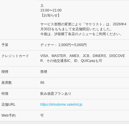
土
15:00〜21:00
【お知らせ】
サービス形態の変更により「サケリスト」は、2026年4
月30日をもちまして全店舗閉店いたしました。
今後は、汐留横丁各店のメニューをご利用ください。
予算
ディナー：
2,000円〜5,000円
クレジットカード
VISA、MASTER、AMEX、JCB、DINERS、DISCOVE
R、その他交通系IC、ID、QUICpayも可
喫煙
禁煙
座席数
66
特徴
飲み放題プランあり
店舗URL
https://shiodome.sakelist.jp
Web予約
可