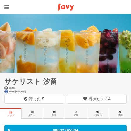
サケリスト 汐留
居酒屋
2,000円〜5,000円
行った
5
行きたい
14
メニュー
写真
記事
お知らせ
地図
トップ
08032765394