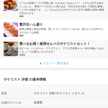
ビールの合間に一口で手軽に食べられるおつまみとして、うずらの玉子を味玉
にしました。 醤油ベースのタレに漬け込み、余分な水分を抜いて旨味を凝縮し
たうずらの味玉です。 シンプルながら口の中でうずら玉子の濃厚な旨味や風味
が広がります。
450
贅沢生ハム盛り
濃厚な風味と塩気が特徴。薄くスライスされているため、柔らかく口の中でと
ろけるような食感。
880
選べるお酒！超得せんべろサケリストセット！
生ビール、ハイボール、グラスワイン、グラス日本酒 から一杯が3種おつまみ
とセットでお選びいただけます！
1300
メニュー一覧を見る
サケリスト 汐留 の基本情報
店名
サケリスト 汐留 (サケリスト シオドメ)
お店のジャンル
居酒屋