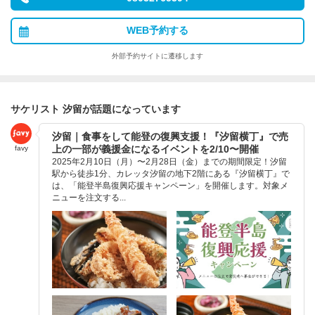
WEB予約する
外部予約サイトに遷移します
サケリスト 汐留が話題になっています
汐留｜食事をして能登の復興支援！『汐留横丁』で売
上の一部が義援金になるイベントを2/10〜開催
favy
2025年2月10日（月）〜2月28日（金）までの期間限定！汐留
駅から徒歩1分、カレッタ汐留の地下2階にある『汐留横丁』で
は、「能登半島復興応援キャンペーン」を開催します。対象メ
ニューを注文する...