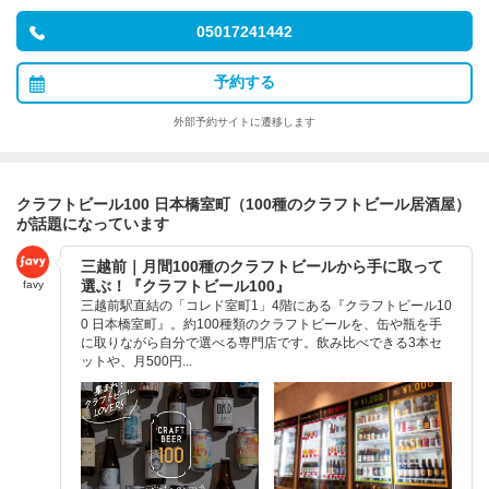
05017241442
予約する
外部予約サイトに遷移します
クラフトビール100 日本橋室町（100種のクラフトビール居酒屋）
が話題になっています
三越前｜月間100種のクラフトビールから手に取って
選ぶ！『クラフトビール100』
favy
三越前駅直結の「コレド室町1」4階にある『クラフトビール10
0 日本橋室町』。約100種類のクラフトビールを、缶や瓶を手
に取りながら自分で選べる専門店です。飲み比べできる3本セ
ットや、月500円...