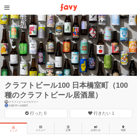
クラフトビール100 日本橋室町（100
種のクラフトビール居酒屋）
クラフトビールブルワリー
2,000 円〜3,000円
行った
0
行きたい
1
メニュー
記事
お知らせ
地図
トップ