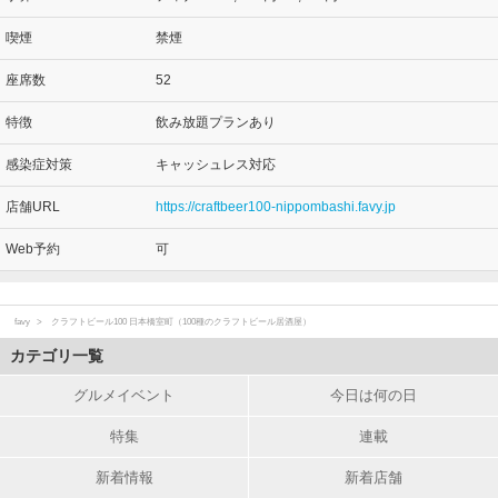
喫煙
禁煙
座席数
52
特徴
飲み放題プランあり
感染症対策
キャッシュレス対応
店舗URL
https://craftbeer100-nippombashi.favy.jp
Web予約
可
favy
クラフトビール100 日本橋室町（100種のクラフトビール居酒屋）
カテゴリ一覧
グルメイベント
今日は何の日
特集
連載
新着情報
新着店舗