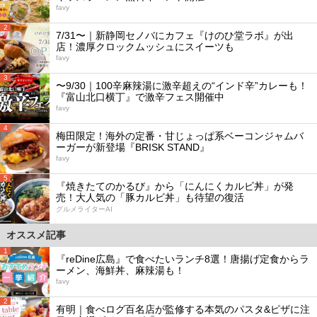
favy
2
7/31〜｜新静岡セノバにカフェ『けのひ堂ラボ』が出
店！濃厚クロックムッシュにスイーツも
favy
3
〜9/30｜100辛麻辣湯に激辛超えの“インド辛”カレーも！
『富山北口横丁』で激辛フェス開催中
favy
4
梅田限定！海外の定番・甘じょっぱ系ベーコンジャムバ
ーガーが新登場『BRISK STAND』
favy
5
『焼きたてのかるび』から「にんにくカルビ丼」が発
売！大人気の「豚カルビ丼」も待望の復活
グルメライターAI
オススメ記事
1
『reDine広島』で食べたいランチ8選！唐揚げ定食からラ
ーメン、海鮮丼、麻辣湯も！
favy
2
有明｜食べログ百名店が監修する本気のパスタ&ピザに注