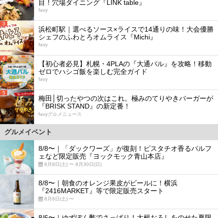
目！穴場ダイニング『LINK table』
favy
3
浜松町駅｜選べるソース×ライスで14通りの味！大会優勝
シェフのふわとろオムライス『Michi』
favy
4
【初心者必見】札幌・4PLAの『大通バル』を攻略！移動
ゼロでハシゴ飯を楽しむ完全ガイド
favy
5
梅田│切ったやつの次はこれ。極みのてりやきバーガーが
『BRISK STAND』の新定番！
favyグルメニュース
グルメイベント
8/8〜｜「ダックワーズ」が復刻！ピスタチオ香るパルフ
ェなど限定販売『ヨックモック青山本店』
8月8日(土) 〜 8月30日(日)
8/8〜｜朝食のオレンジ果皮がビールに！横浜
『2416MARKET』等で限定販売スタート
8月8日(土) 〜
8/6〜｜ゆずぽん酢でさっぱり！大根おろしをのせた夏限