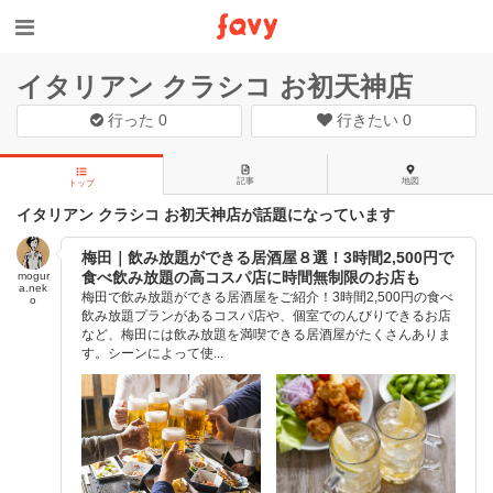
イタリアン クラシコ お初天神店
行った
0
行きたい
0
記事
地図
トップ
イタリアン クラシコ お初天神店が話題になっています
梅田｜飲み放題ができる居酒屋８選！3時間2,500円で
食べ飲み放題の高コスパ店に時間無制限のお店も
mogur
a.nek
梅田で飲み放題ができる居酒屋をご紹介！3時間2,500円の食べ
o
飲み放題プランがあるコスパ店や、個室でのんびりできるお店
など、梅田には飲み放題を満喫できる居酒屋がたくさんありま
す。シーンによって使...