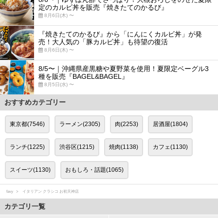
定のカルビ丼を販売『焼きたてのかるび』
8月6日(木) 〜
『焼きたてのかるび』から「にんにくカルビ丼」が発
売！大人気の「豚カルビ丼」も待望の復活
8月6日(木) 〜
8/5〜｜沖縄県産黒糖や夏野菜を使用！夏限定ベーグル3
種を販売『BAGEL&BAGEL』
8月5日(水) 〜
おすすめカテゴリー
東京都(7546)
ラーメン(2305)
肉(2253)
居酒屋(1804)
ランチ(1225)
渋谷区(1215)
焼肉(1138)
カフェ(1130)
スイーツ(1130)
おもしろ・話題(1065)
favy
イタリアン クラシコ お初天神店
カテゴリ一覧