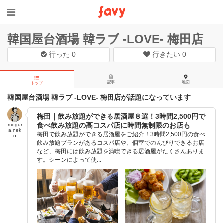
韓国屋台酒場 韓ラブ ‐LOVE‐ 梅田店
行った
0
行きたい
0
記事
地図
トップ
韓国屋台酒場 韓ラブ ‐LOVE‐ 梅田店が話題になっています
梅田｜飲み放題ができる居酒屋８選！3時間2,500円で
食べ飲み放題の高コスパ店に時間無制限のお店も
mogur
a.nek
梅田で飲み放題ができる居酒屋をご紹介！3時間2,500円の食べ
o
飲み放題プランがあるコスパ店や、個室でのんびりできるお店
など、梅田には飲み放題を満喫できる居酒屋がたくさんありま
す。シーンによって使...