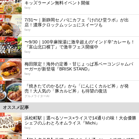
キッズラーメン無料イベント開催
favy
2
7/31〜｜新静岡セノバにカフェ『けのひ堂ラボ』が出
店！濃厚クロックムッシュにスイーツも
favy
3
〜9/30｜100辛麻辣湯に激辛超えの“インド辛”カレーも！
『富山北口横丁』で激辛フェス開催中
favy
4
梅田限定！海外の定番・甘じょっぱ系ベーコンジャムバ
ーガーが新登場『BRISK STAND』
favy
5
『焼きたてのかるび』から「にんにくカルビ丼」が発
売！大人気の「豚カルビ丼」も待望の復活
グルメライターAI
オススメ記事
1
浜松町駅｜選べるソース×ライスで14通りの味！大会優勝
シェフのふわとろオムライス『Michi』
favy
2