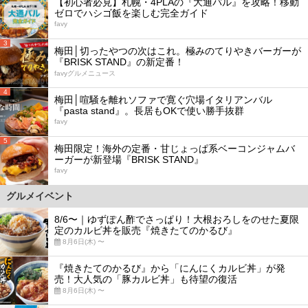
【初心者必見】札幌・4PLAの『大通バル』を攻略！移動
ゼロでハシゴ飯を楽しむ完全ガイド
favy
3
梅田│切ったやつの次はこれ。極みのてりやきバーガーが
『BRISK STAND』の新定番！
favyグルメニュース
4
梅田│喧騒を離れソファで寛ぐ穴場イタリアンバル
『pasta stand』。長居もOKで使い勝手抜群
favy
5
梅田限定！海外の定番・甘じょっぱ系ベーコンジャムバ
ーガーが新登場『BRISK STAND』
favy
グルメイベント
8/6〜｜ゆずぽん酢でさっぱり！大根おろしをのせた夏限
定のカルビ丼を販売『焼きたてのかるび』
8月6日(木) 〜
『焼きたてのかるび』から「にんにくカルビ丼」が発
売！大人気の「豚カルビ丼」も待望の復活
8月6日(木) 〜