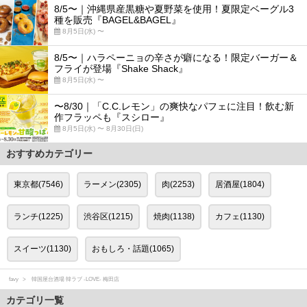
8/5〜｜沖縄県産黒糖や夏野菜を使用！夏限定ベーグル3
種を販売『BAGEL&BAGEL』
8月5日(水) 〜
8/5〜｜ハラペーニョの辛さが癖になる！限定バーガー＆
フライが登場『Shake Shack』
8月5日(水) 〜
〜8/30｜「C.C.レモン」の爽快なパフェに注目！飲む新
作フラッペも『スシロー』
8月5日(水) 〜 8月30日(日)
おすすめカテゴリー
東京都(7546)
ラーメン(2305)
肉(2253)
居酒屋(1804)
ランチ(1225)
渋谷区(1215)
焼肉(1138)
カフェ(1130)
スイーツ(1130)
おもしろ・話題(1065)
favy
韓国屋台酒場 韓ラブ ‐LOVE‐ 梅田店
カテゴリ一覧