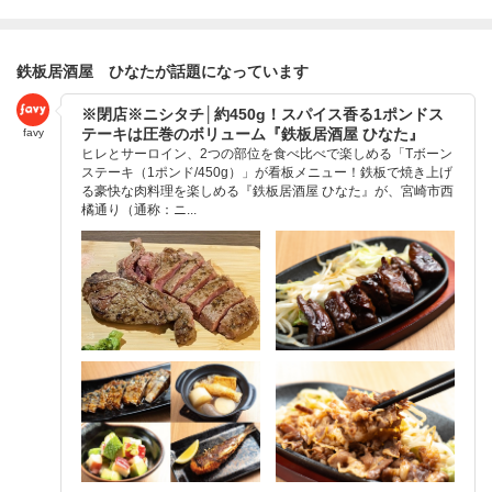
鉄板居酒屋 ひなたが話題になっています
※閉店※ニシタチ│約450g！スパイス香る1ポンドス
テーキは圧巻のボリューム『鉄板居酒屋 ひなた』
favy
ヒレとサーロイン、2つの部位を食べ比べで楽しめる「Tボーン
ステーキ（1ポンド/450g）」が看板メニュー！鉄板で焼き上げ
る豪快な肉料理を楽しめる『鉄板居酒屋 ひなた』が、宮崎市西
橘通り（通称：ニ...