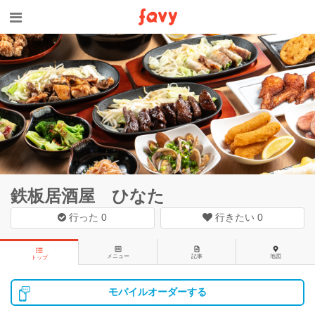
鉄板居酒屋 ひなた
行った
0
行きたい
0
メニュー
記事
地図
トップ
モバイルオーダーする