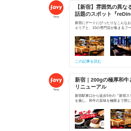
【新宿】雰囲気の異な
話題のスポット『reDi
favy
新宿にデートにぴったりなこんなお店
エリアと、10の専門店が集まるフー
この記事を読む
新宿｜200gの極厚和
リニューアル
favy
新宿駅東口から徒歩5分の『新宿ス
を施し、和牛の旨味を極限まで閉じ込