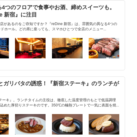
る4つのフロアで食事やお酒、締めスイーツも。
ne 新宿』に注目
があるのをご存知ですか？『reDine 新宿』は、雰囲気の異なる4つの
ドホール。どの席に座っても、スマホひとつで全店のメニュー...
牛とガリバタの誘惑！『新宿ステーキ』のランチが
テーキ』。ランチタイムの主役は、徹底した温度管理のもとで低温調理
めた厚切りステーキのです。350℃の極熱プレートで一気に表面を焼...