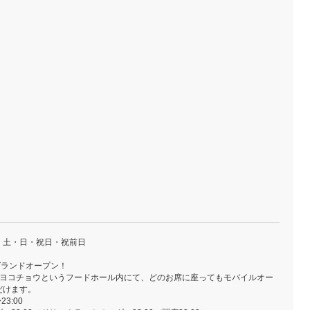
・土・日・祝日・祝前日
水)グランドオープン！
』/ネオヨコチョウというフードホール内にて、どのお席に座ってもモバイルオー
だけます。
3:00