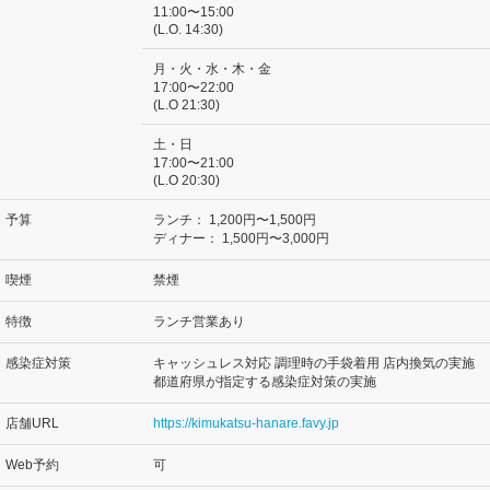
11:00〜15:00
(L.O. 14:30)
月・火・水・木・金
17:00〜22:00
(L.O 21:30)
土・日
17:00〜21:00
(L.O 20:30)
予算
ランチ：
1,200円〜1,500円
ディナー：
1,500円〜3,000円
喫煙
禁煙
特徴
ランチ営業あり
感染症対策
キャッシュレス対応 調理時の手袋着用 店内換気の実施
都道府県が指定する感染症対策の実施
店舗URL
https://kimukatsu-hanare.favy.jp
Web予約
可