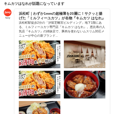
キムカツはなれが話題になっています
浜松町｜わずか1mmの超極薄を20層に！サクッと揚
げた「ミルフィーユカツ」が名物『キムカツ はなれ』
favy
浜松町駅徒歩2分の「汐留芝離宮ビルディング」地下1階にあ
る、ミルフィーユカツ専門店『キムカツ はなれ』。恵比寿の人
気店『キムカツ』の姉妹店で、豚肉を使わないムスリム対応メ
ニューが中心の新ブランド...