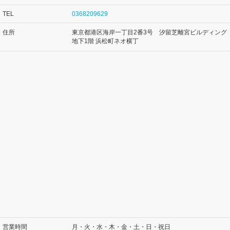
TEL
0368209629
住所
東京都港区海岸一丁目2番3号 汐留芝離宮ビルディング
地下1階 浜松町ネオ横丁
営業時間
月・火・水・木・金・土・日・祝日