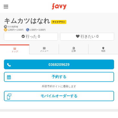
キムカツはなれ
テイクアウト
その他和食
1,200円〜1,500円
1,500円〜3,000円
行った
0
行きたい
0
メニュー
記事
地図
トップ
0368209629
予約する
外部予約サイトに遷移します
モバイルオーダーする