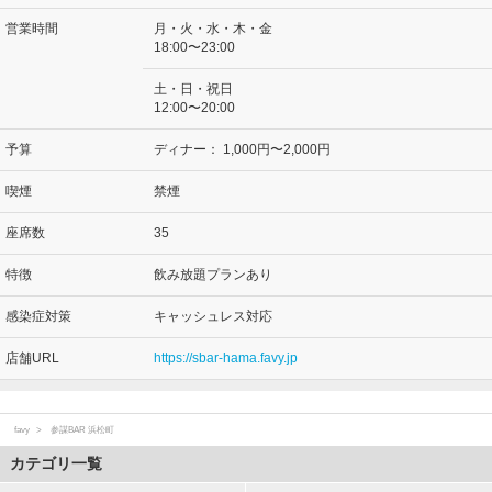
営業時間
月・火・水・木・金
18:00〜23:00
土・日・祝日
12:00〜20:00
予算
ディナー：
1,000円〜2,000円
喫煙
禁煙
座席数
35
特徴
飲み放題プランあり
感染症対策
キャッシュレス対応
店舗URL
https://sbar-hama.favy.jp
favy
参謀BAR 浜松町
カテゴリ一覧