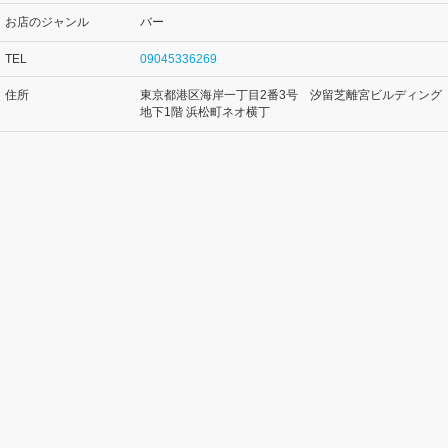
お店のジャンル
バー
TEL
09045336269
住所
東京都港区海岸一丁目2番3号 汐留芝離宮ビルディング
地下1階 浜松町ネオ横丁