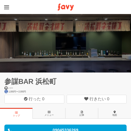
参謀BAR 浜松町
バー
1,000円〜2,000円
行った
0
行きたい
0
メニュー
記事
地図
トップ
09045336269