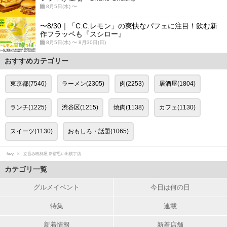
8月5日(水) 〜
〜8/30｜「C.C.レモン」の爽快なパフェに注目！飲む新
作フラッペも『スシロー』
8月5日(水) 〜 8月30日(日)
おすすめカテゴリー
東京都(7546)
ラーメン(2305)
肉(2253)
居酒屋(1804)
ランチ(1225)
渋谷区(1215)
焼肉(1138)
カフェ(1130)
スイーツ(1130)
おもしろ・話題(1065)
favy
立呑み晩杯屋 新宿思い出横丁店
カテゴリ一覧
グルメイベント
今日は何の日
特集
連載
新着情報
新着店舗