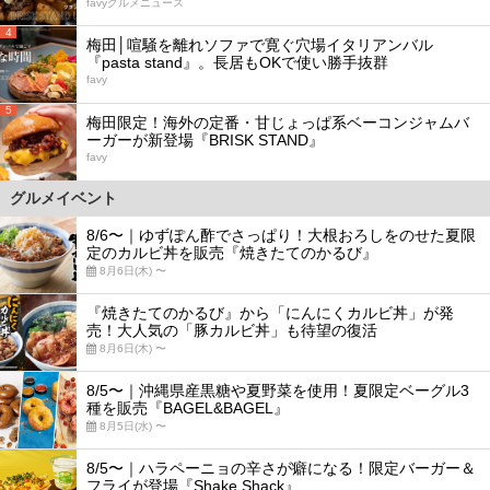
favyグルメニュース
4
梅田│喧騒を離れソファで寛ぐ穴場イタリアンバル
『pasta stand』。長居もOKで使い勝手抜群
favy
5
梅田限定！海外の定番・甘じょっぱ系ベーコンジャムバ
ーガーが新登場『BRISK STAND』
favy
グルメイベント
8/6〜｜ゆずぽん酢でさっぱり！大根おろしをのせた夏限
定のカルビ丼を販売『焼きたてのかるび』
8月6日(木) 〜
『焼きたてのかるび』から「にんにくカルビ丼」が発
売！大人気の「豚カルビ丼」も待望の復活
8月6日(木) 〜
8/5〜｜沖縄県産黒糖や夏野菜を使用！夏限定ベーグル3
種を販売『BAGEL&BAGEL』
8月5日(水) 〜
8/5〜｜ハラペーニョの辛さが癖になる！限定バーガー＆
フライが登場『Shake Shack』