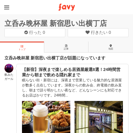
立呑み晩杯屋 新宿思い出横丁店
行った
0
行きたい
0
記事
地図
トップ
立呑み晩杯屋 新宿思い出横丁店が話題になっています
【新宿】深夜まで楽しめる居酒屋厳選8選！24時間営
業から朝まで飲める隠れ家まで
飲みた
ガール
眠らない街・新宿には、深夜まで営業している魅力的な居酒屋
が数多く点在しています。深夜からの飲み会、終電後の飲み直
し、朝まで語り明かしたい夜など、どんなシーンにも対応でき
るお店ばかりです。24時間...