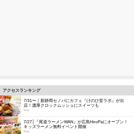
アクセスランキング
1
7/31〜｜新静岡セノバにカフェ『けのひ堂ラボ』が出
店！濃厚クロックムッシュにスイーツも
favy
2
7/27│『尾道ラーメンWAN』が広島HiroPaにオープン！
キッズラーメン無料イベント開催
favy