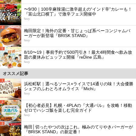
3
〜9/30｜100辛麻辣湯に激辛超えの“インド辛”カレーも！
『富山北口横丁』で激辛フェス開催中
favy
4
梅田限定！海外の定番・甘じょっぱ系ベーコンジャムバ
ーガーが新登場『BRISK STAND』
favy
5
8/10〜19｜事前予約で500円引き！最大4時間食べ飲み放
題の夏休みビュッフェ開催『reDine 広島』
favy
オススメ記事
1
浜松町駅｜選べるソース×ライスで14通りの味！大会優勝
シェフのふわとろオムライス『Michi』
favy
2
【初心者必見】札幌・4PLAの『大通バル』を攻略！移動
ゼロでハシゴ飯を楽しむ完全ガイド
favy
3
梅田│切ったやつの次はこれ。極みのてりやきバーガーが
『BRISK STAND』の新定番！