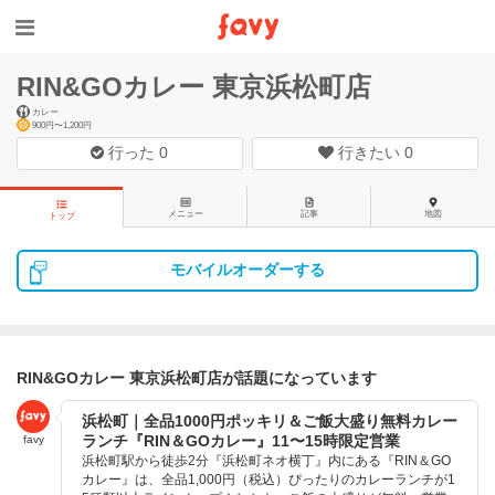
RIN&GOカレー 東京浜松町店
カレー
900円〜1,200円
行った
0
行きたい
0
メニュー
記事
地図
トップ
モバイルオーダーする
RIN&GOカレー 東京浜松町店が話題になっています
浜松町｜全品1000円ポッキリ＆ご飯大盛り無料カレー
ランチ『RIN＆GOカレー』11〜15時限定営業
favy
浜松町駅から徒歩2分『浜松町ネオ横丁』内にある『RIN＆GO
カレー』は、全品1,000円（税込）ぴったりのカレーランチが1