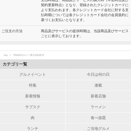
支払時期は、商品及びサービスの購入時（申込時点及び
契約更新時点）となり、登録されたクレジットカードに
より支払われます。各クレジットカード会社に対する支
払時期については各クレジットカード会社の会員規約に
基づくお支払いとなります。
ご注文の方法
商品及びサービスの提供時期は、当該商品及びサービス
ごとに表示しております。
favy
RIN&GOカレー 東京浜松町店
カテゴリ一覧
グルメイベント
今日は何の日
特集
連載
新着情報
新着店舗
サブスク
ラーメン
肉
食べ放題
ランチ
ご当地グルメ