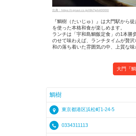
出典：https://r.gnavi.co.jp/r9k7jph40000/
『鯛樹（たいじゅ）』は大門駅から徒
を使った本格和食が楽しめます。
ランチは「宇和島鯛飯定食」の1本勝
のせて味わえば、ランチタイムが贅沢
和の落ち着いた雰囲気の中、上質な味
大門『鯛
鯛樹
東京都港区浜松町1-24-5
0334311113