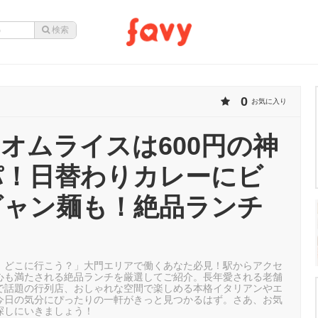
0
お気に入り
オムライスは600円の神
パ！日替わりカレーにビ
ビャン麺も！絶品ランチ
、どこに行こう？」大門エリアで働くあなた必見！駅からアクセ
心も満たされる絶品ランチを厳選してご紹介。長年愛される老舗
Sで話題の行列店、おしゃれな空間で楽しめる本格イタリアンやエ
今日の気分にぴったりの一軒がきっと見つかるはず。さあ、お気
探しにいきましょう！