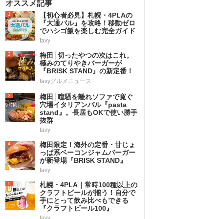
オススメ記事
1
【初心者必見】札幌・4PLAの
『大通バル』を攻略！移動ゼロ
でハシゴ飯を楽しむ完全ガイド
favy
2
梅田│切ったやつの次はこれ。
極みのてりやきバーガーが
『BRISK STAND』の新定番！
favyグルメニュース
3
梅田│喧騒を離れソファで寛ぐ
穴場イタリアンバル『pasta
stand』。長居もOKで使い勝手
抜群
favy
4
梅田限定！海外の定番・甘じょ
っぱ系ベーコンジャムバーガー
が新登場『BRISK STAND』
favy
5
札幌・4PLA｜常時100種以上の
クラフトビールが揃う！自分で
手にとって飲み比べもできる
『クラフトビール100』
favy