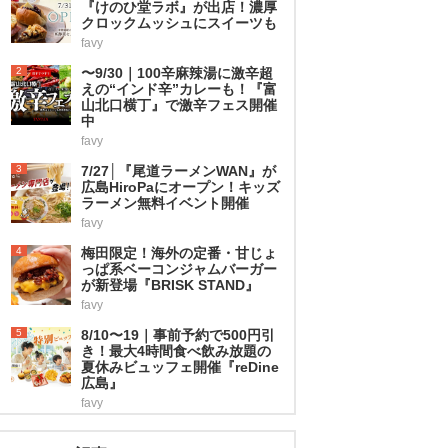
『けのひ堂ラボ』が出店！濃厚
クロックムッシュにスイーツも
favy
2
〜9/30｜100辛麻辣湯に激辛超
えの“インド辛”カレーも！『富
山北口横丁』で激辛フェス開催
中
favy
3
7/27│『尾道ラーメンWAN』が
広島HiroPaにオープン！キッズ
ラーメン無料イベント開催
favy
4
梅田限定！海外の定番・甘じょ
っぱ系ベーコンジャムバーガー
が新登場『BRISK STAND』
favy
5
8/10〜19｜事前予約で500円引
き！最大4時間食べ飲み放題の
夏休みビュッフェ開催『reDine
広島』
favy