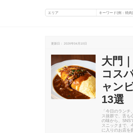
更新日： 2026年04月10日
大門｜
コス
ャン
13選
「今日のランチ
ス抜群で、舌も
の味から、SN
スニックまで、
に入りのお店を