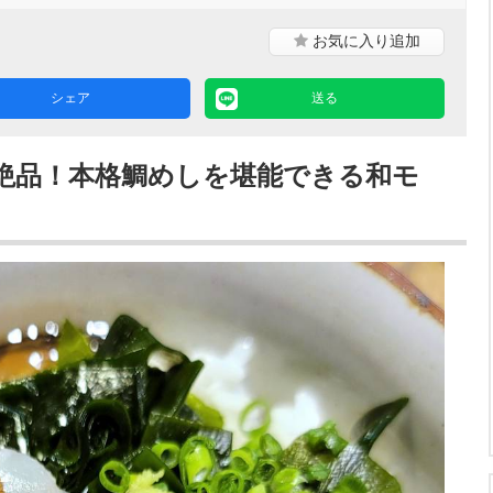
お気に入り
追加
シェア
送る
絶品！本格鯛めしを堪能できる和モ