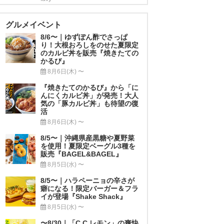
グルメイベント
8/6〜｜ゆずぽん酢でさっぱ
り！大根おろしをのせた夏限定
のカルビ丼を販売『焼きたての
かるび』
8月6日(木) 〜
『焼きたてのかるび』から「に
んにくカルビ丼」が発売！大人
気の「豚カルビ丼」も待望の復
活
8月6日(木) 〜
8/5〜｜沖縄県産黒糖や夏野菜
を使用！夏限定ベーグル3種を
販売『BAGEL&BAGEL』
8月5日(水) 〜
8/5〜｜ハラペーニョの辛さが
癖になる！限定バーガー＆フラ
イが登場『Shake Shack』
8月5日(水) 〜
〜8/30｜「C.C.レモン」の爽快