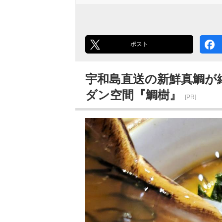
ポスト
宇和島直送の新鮮真鯛が
ダン空間『鯛樹』
[PR]