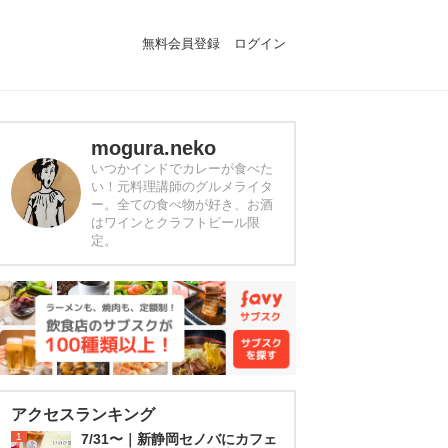
無料会員登録
ログイン
mogura.neko
いつかインドでカレーが食べた
い！元料理講師のグルメライタ
ー。全ての食べ物が好き、お酒
はワインとクラフトビール限
定。
アクセスランキング
1
7/31〜｜新静岡セノバにカフェ