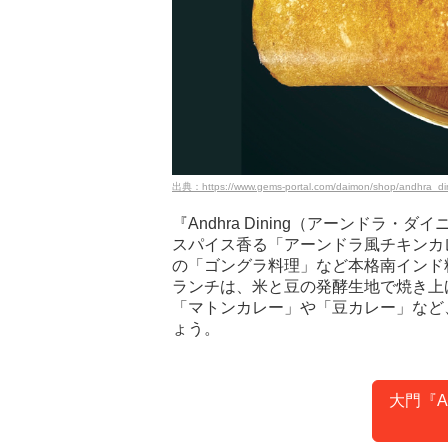
出典：https://www.gems-portal.com/daimon/shop/andhra_din
『Andhra Dining（アーンドラ
スパイス香る「アーンドラ風チキンカ
の「ゴングラ料理」など本格南インド
ランチは、米と豆の発酵生地で焼き上
「マトンカレー」や「豆カレー」など
ょう。
大門『An