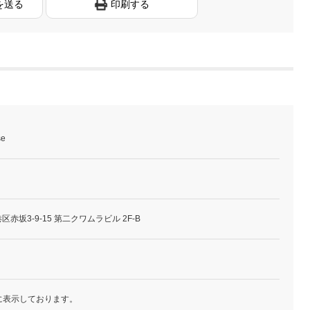
を送る
印刷する
se
 港区赤坂3-9-15 第二クワムラビル 2F-B
に表示しております。