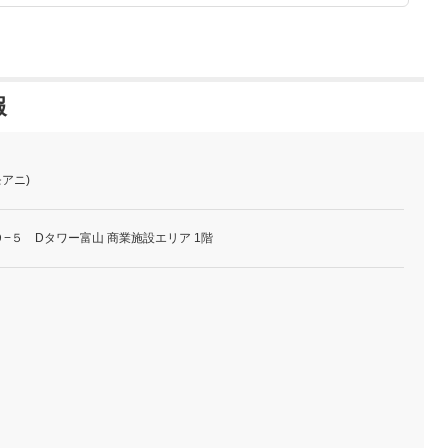
報
モアニ)
−５ Dタワー富山 商業施設エリア 1階