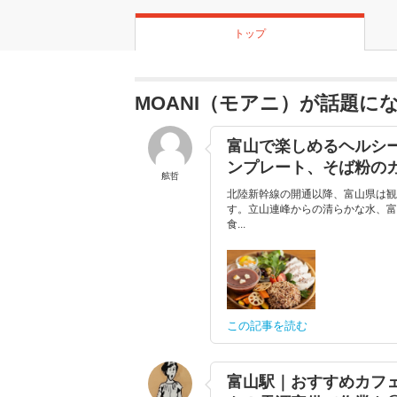
トップ
MOANI（モアニ）が話題に
富山で楽しめるヘルシ
ンプレート、そば粉の
舷哲
北陸新幹線の開通以降、富山県は観
す。立山連峰からの清らかな水、富
食...
この記事を読む
富山駅｜おすすめカフ