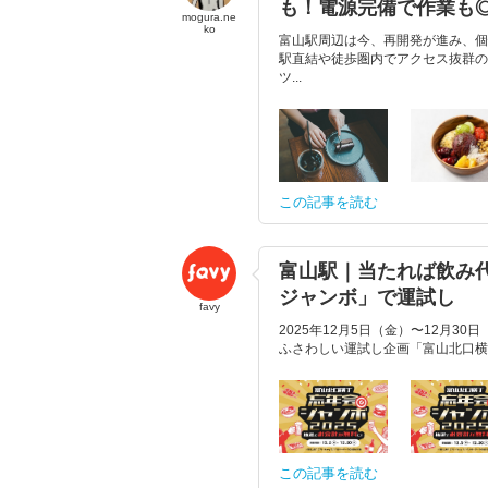
も！電源完備で作業も
mogura.ne
ko
富山駅周辺は今、再開発が進み、個
駅直結や徒歩圏内でアクセス抜群の
ツ...
この記事を読む
富山駅｜当たれば飲み代
ジャンボ」で運試し
favy
2025年12月5日（金）〜12月
ふさわしい運試し企画「富山北口横丁
この記事を読む