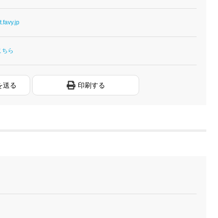
.favy.jp
こちら
を送る
印刷する