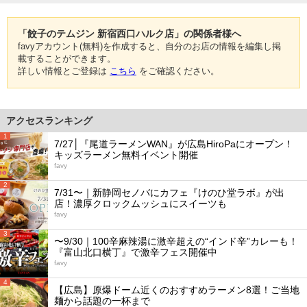
「餃子のテムジン 新宿西口ハルク店」の関係者様へ
favyアカウント(無料)を作成すると、自分のお店の情報を編集し掲
載することができます。
詳しい情報とご登録は
こちら
をご確認ください。
アクセスランキング
1
7/27│『尾道ラーメンWAN』が広島HiroPaにオープン！
キッズラーメン無料イベント開催
favy
2
7/31〜｜新静岡セノバにカフェ『けのひ堂ラボ』が出
店！濃厚クロックムッシュにスイーツも
favy
3
〜9/30｜100辛麻辣湯に激辛超えの“インド辛”カレーも！
『富山北口横丁』で激辛フェス開催中
favy
4
【広島】原爆ドーム近くのおすすめラーメン8選！ご当地
麺から話題の一杯まで