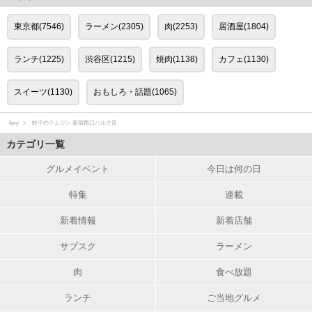
東京都(7546)
ラーメン(2305)
肉(2253)
居酒屋(1804)
ランチ(1225)
渋谷区(1215)
焼肉(1138)
カフェ(1130)
スイーツ(1130)
おもしろ・話題(1065)
favy
餃子のテムジン 新宿西口ハルク店
カテゴリ一覧
グルメイベント
今日は何の日
特集
連載
新着情報
新着店舗
サブスク
ラーメン
肉
食べ放題
ランチ
ご当地グルメ