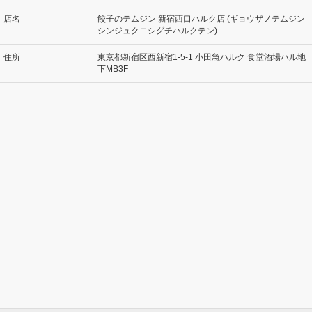
店名
餃子のテムジン 新宿西口ハルク店 (ギョウザノテムジン
シンジュクニシグチハルクテン)
住所
東京都新宿区西新宿1-5-1 小田急ハルク 食堂酒場ハル地
下MB3F