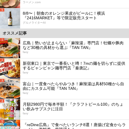
ラーメン.com
5
8/8〜｜朝食のオレンジ果皮がビールに！横浜
『2416MARKET』等で限定販売スタート
グルメライターAI
オススメ記事
1
広島｜勢いが止まらない「麻辣湯」専門店！牡蠣や豚肉
など30種の具材から選ぶ『TAN TAN』
favy
2
新宿東口｜東京で一番長いと噂！7mの麺を切らずに提供
するビャンビャン麺専門店『秦唐記』
favy
3
富山｜一度食べたらやみつき！麻辣湯は具材50種から自
由にカスタム可能『TAN TAN』
favy
4
月額2980円で毎本半額！『クラフトビール100』のちょ
い飲みサブスクに注目
favy
5
『reDine広島』で食べたいランチ8選！唐揚げ定食からラ