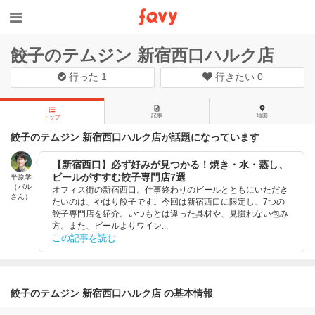
餃子のテムジン 新宿西口ハルク店
行った
1
行きたい
0
記事
地図
トップ
餃子のテムジン 新宿西口ハルク店が話題になっています
【新宿西口】必ず好みが見つかる！焼き・水・蒸し、
ビールがすすむ餃子専門店7選
平原学
（バル
オフィス街の新宿西口。仕事終わりのビールとともにいただき
さん）
たいのは、やはり餃子です。今回は新宿西口に限定し、7つの
餃子専門店を紹介。いつもとは違った具材や、見慣れない包み
方。また、ビールよりワイン...
この記事を読む
餃子のテムジン 新宿西口ハルク店 の基本情報