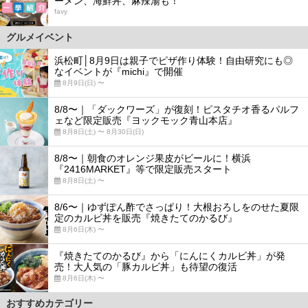
ーメン、海鮮丼、麻辣湯も！
favy
グルメイベント
浜松町│8月9日は親子でピザ作り体験！自由研究にも◎
なイベントが『michi』で開催
8月9日(日) 〜
8/8〜｜「ダックワーズ」が復刻！ピスタチオ香るパルフ
ェなど限定販売『ヨックモック青山本店』
8月8日(土) 〜 8月30日(日)
8/8〜｜朝食のオレンジ果皮がビールに！横浜
『2416MARKET』等で限定販売スタート
8月8日(土) 〜
8/6〜｜ゆずぽん酢でさっぱり！大根おろしをのせた夏限
定のカルビ丼を販売『焼きたてのかるび』
8月6日(木) 〜
『焼きたてのかるび』から「にんにくカルビ丼」が発
売！大人気の「豚カルビ丼」も待望の復活
8月6日(木) 〜
おすすめカテゴリー